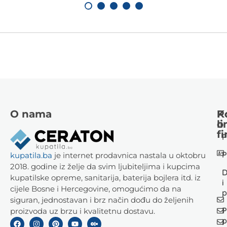
O nama
K
P
li
o
fi
P
P
kupatila.ba
je internet prodavnica nastala u oktobru
2018. godine iz želje da svim ljubiteljima i kupcima
D
kupatilske opreme, sanitarija, baterija bojlera itd. iz
i
cijele Bosne i Hercegovine, omogućimo da na
p
siguran, jednostavan i brz način dođu do željenih
P
proizvoda uz brzu i kvalitetnu dostavu.
p