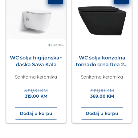
WC šolja higijenska+
WC šolja konzolna
daska Sava Kala
tornado crna Rea 2.0
Eckle
Sanitarna keramika
Sanitarna keramika
339,90
KM
399,00
KM
319,00
KM
369,00
KM
Dodaj u korpu
Dodaj u korpu