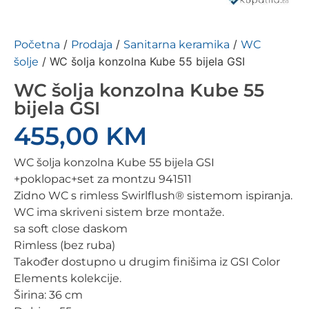
/
/
/
Početna
Prodaja
Sanitarna keramika
WC
/ WC šolja konzolna Kube 55 bijela GSI
šolje
WC šolja konzolna Kube 55
bijela GSI
455,00
KM
WC šolja konzolna Kube 55 bijela GSI
+poklopac+set za montzu 941511
Zidno WC s rimless Swirlflush® sistemom ispiranja.
WC ima skriveni sistem brze montaže.
sa soft close daskom
Rimless (bez ruba)
Također dostupno u drugim finišima iz GSI Color
Elements kolekcije.
Širina: 36 cm