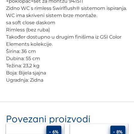
+poklopac+set za montzu 941511
Zidno WC s rimless Swirlflush® sistemom ispiranja.
WC ima skriveni sistem brze montaže.
sa soft close daskom
Rimless (bez ruba)
Također dostupno u drugim finišima iz GSI Color
Elements kolekcije.
Širina: 36 cm
Dubina: 55 cm
Težina: 23,2 kg
Boja: Bijela sjajna
Ugradnja: Zidna
Povezani proizvodi
- 6%
- 8%