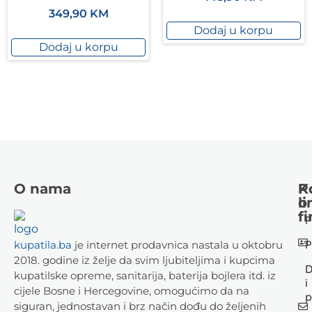
14000 Premium
349,90
KM
Dodaj u korpu
Dodaj u korpu
O nama
K
P
li
o
fi
P
P
kupatila.ba
je internet prodavnica nastala u oktobru
2018. godine iz želje da svim ljubiteljima i kupcima
D
kupatilske opreme, sanitarija, baterija bojlera itd. iz
i
cijele Bosne i Hercegovine, omogućimo da na
p
siguran, jednostavan i brz način dođu do željenih