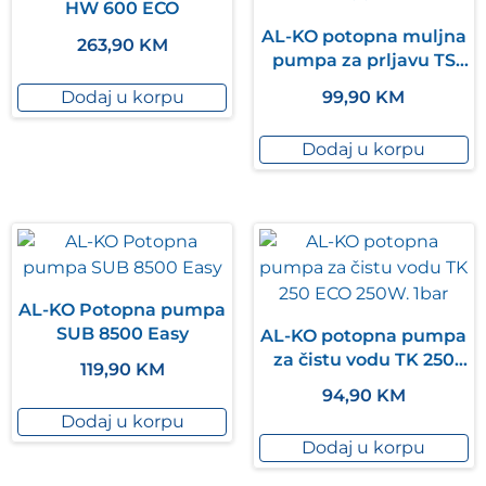
HW 600 ECO
AL-KO potopna muljna
263,90
KM
pumpa za prljavu TS
400 ECO 400W
Dodaj u korpu
99,90
KM
Dodaj u korpu
AL-KO Potopna pumpa
SUB 8500 Easy
AL-KO potopna pumpa
za čistu vodu TK 250
119,90
KM
ECO 250W. 1bar
94,90
KM
Dodaj u korpu
Dodaj u korpu