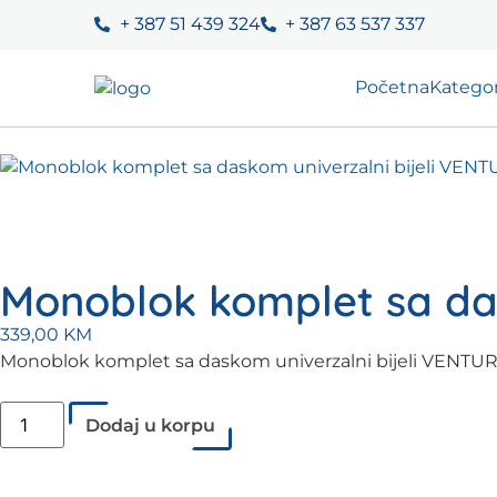
+ 387 51 439 324
+ 387 63 537 337
Početna
Kategor
Monoblok komplet sa das
339,00
KM
Monoblok komplet sa daskom univerzalni bijeli VENTUR
Dodaj u korpu