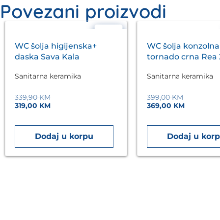
Povezani proizvodi
- 6%
WC šolja higijenska+
WC šolja konzolna
daska Sava Kala
tornado crna Rea 
Eckle
Sanitarna keramika
Sanitarna keramika
339,90
KM
399,00
KM
319,00
KM
369,00
KM
Dodaj u korpu
Dodaj u kor