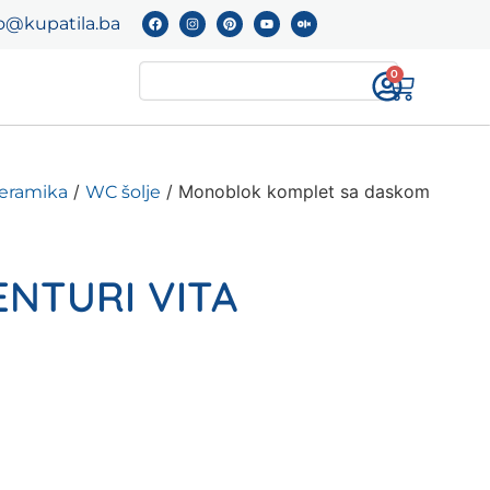
o@kupatila.ba
0
/
/ Monoblok komplet sa daskom
keramika
WC šolje
VENTURI VITA