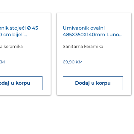
nik stojeći Ø 45
Umivaonik ovalni
 cm bijeli
485X350X140mm Luno
I VITA
Aqualux
na keramika
Sanitarna keramika
KM
69,90
KM
odaj u korpu
Dodaj u korpu