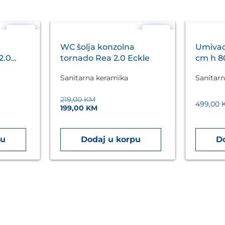
- 8%
- 9%
WC šolja konzolna
Umivao
2.0
tornado Rea 2.0 Eckle
cm h 80
VENTUR
Sanitarna keramika
Sanitar
219,00
KM
499,00
199,00
KM
pu
Dodaj u korpu
D