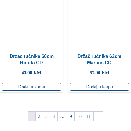
Drzac ručnika 60cm
Držač ručnika 62cm
Ronda GD
Martins GD
43,00
KM
57,90
KM
Dodaj u korpu
Dodaj u korpu
1
2
3
4
…
9
10
11
→