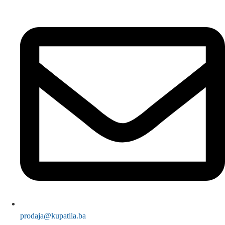
prodaja@kupatila.ba