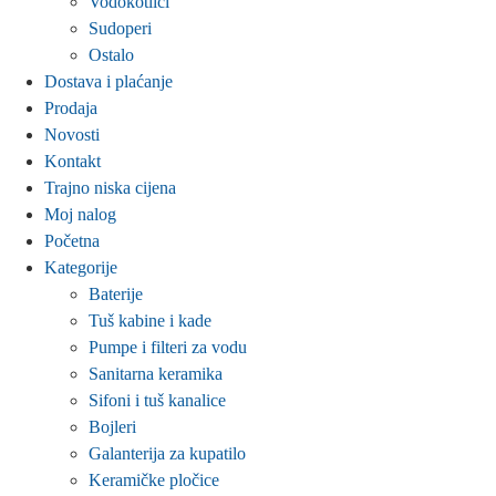
Vodokotlići
Sudoperi
Ostalo
Dostava i plaćanje
Prodaja
Novosti
Kontakt
Trajno niska cijena
Moj nalog
Početna
Kategorije
Baterije
Tuš kabine i kade
Pumpe i filteri za vodu
Sanitarna keramika
Sifoni i tuš kanalice
Bojleri
Galanterija za kupatilo
Keramičke pločice