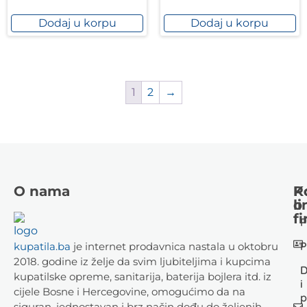
Dodaj u korpu
Dodaj u korpu
1
2
→
O nama
K
P
li
o
fi
P
P
kupatila.ba
je internet prodavnica nastala u oktobru
2018. godine iz želje da svim ljubiteljima i kupcima
D
kupatilske opreme, sanitarija, baterija bojlera itd. iz
i
cijele Bosne i Hercegovine, omogućimo da na
p
siguran, jednostavan i brz način dođu do željenih