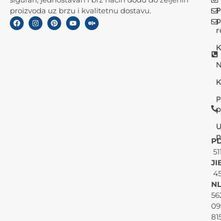
P
proizvoda uz brzu i kvalitetnu dostavu.
p
r
K
N
K
P
p
U
p
PD
51
JI
45
NL
56
09
81