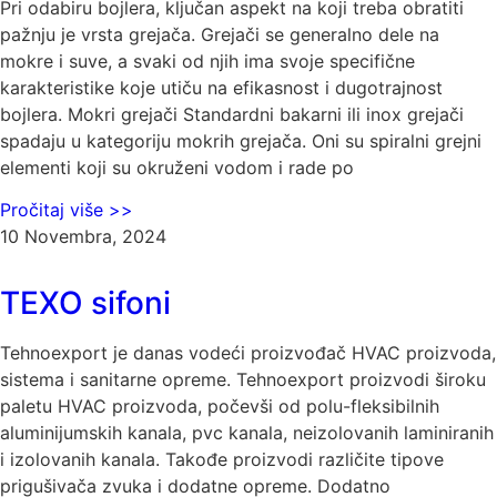
Pri odabiru bojlera, ključan aspekt na koji treba obratiti
pažnju je vrsta grejača. Grejači se generalno dele na
mokre i suve, a svaki od njih ima svoje specifične
karakteristike koje utiču na efikasnost i dugotrajnost
bojlera. Mokri grejači Standardni bakarni ili inox grejači
spadaju u kategoriju mokrih grejača. Oni su spiralni grejni
elementi koji su okruženi vodom i rade po
Pročitaj više >>
10 Novembra, 2024
TEXO sifoni
Tehnoexport je danas vodeći proizvođač HVAC proizvoda,
sistema i sanitarne opreme. Tehnoexport proizvodi široku
paletu HVAC proizvoda, počevši od polu-fleksibilnih
aluminijumskih kanala, pvc kanala, neizolovanih laminiranih
i izolovanih kanala. Takođe proizvodi različite tipove
prigušivača zvuka i dodatne opreme. Dodatno