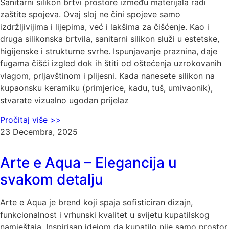
Sanitarni silikon brtvi prostore između materijala radi
zaštite spojeva. Ovaj sloj ne čini spojeve samo
izdržljivijima i lijepima, već i lakšima za čišćenje. Kao i
druga silikonska brtvila, sanitarni silikon služi u estetske,
higijenske i strukturne svrhe. Ispunjavanje praznina, daje
fugama čišći izgled dok ih štiti od oštećenja uzrokovanih
vlagom, prljavštinom i plijesni. Kada nanesete silikon na
kupaonsku keramiku (primjerice, kadu, tuš, umivaonik),
stvarate vizualno ugodan prijelaz
Pročitaj više >>
23 Decembra, 2025
Arte e Aqua – Elegancija u
svakom detalju
Arte e Aqua je brend koji spaja sofisticiran dizajn,
funkcionalnost i vrhunski kvalitet u svijetu kupatilskog
namještaja. Inspirisan idejom da kupatilo nije samo prostor