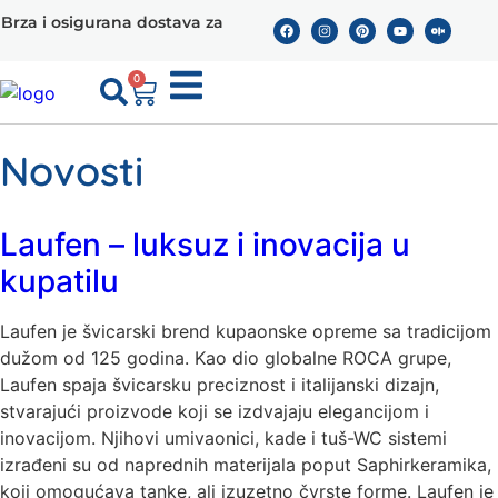
i osigurana dostava za 2 dana
Sigurno online plaćanje 
0
Novosti
Laufen – luksuz i inovacija u
kupatilu
Laufen je švicarski brend kupaonske opreme sa tradicijom
dužom od 125 godina. Kao dio globalne ROCA grupe,
Laufen spaja švicarsku preciznost i italijanski dizajn,
stvarajući proizvode koji se izdvajaju elegancijom i
inovacijom. Njihovi umivaonici, kade i tuš-WC sistemi
izrađeni su od naprednih materijala poput Saphirkeramika,
koji omogućava tanke, ali izuzetno čvrste forme. Laufen je