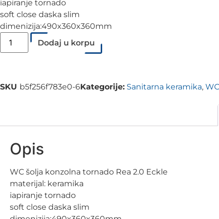
iapiranje tornado
soft close daska slim
dimenizija:490x360x360mm
Dodaj u korpu
SKU
b5f256f783e0-6
Kategorije:
Sanitarna keramika
,
WC 
Opis
WC šolja konzolna tornado Rea 2.0 Eckle
materijal: keramika
iapiranje tornado
soft close daska slim
dimenizija:490x360x360mm