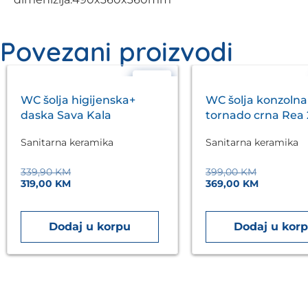
Povezani proizvodi
- 6%
WC šolja higijenska+
WC šolja konzolna
daska Sava Kala
tornado crna Rea 
Eckle
Sanitarna keramika
Sanitarna keramika
339,90
KM
399,00
KM
319,00
KM
369,00
KM
Dodaj u korpu
Dodaj u kor