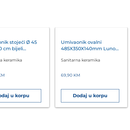
nik stojeći Ø 45
Umivaonik ovalni
 cm bijeli
485X350X140mm Luno
I VITA
Aqualux
na keramika
Sanitarna keramika
KM
69,90
KM
odaj u korpu
Dodaj u korpu