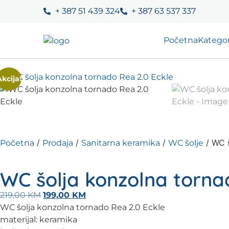
+ 387 51 439 324
+ 387 63 537 337
Početna
Kategor
Akcija!
/
/
/
/ WC š
Početna
Prodaja
Sanitarna keramika
WC šolje
WC šolja konzolna torna
219,00
KM
199,00
KM
WC šolja konzolna tornado Rea 2.0 Eckle
materijal: keramika