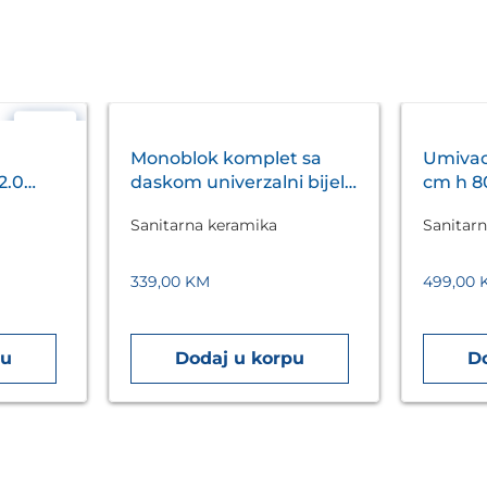
- 8%
Monoblok komplet sa
Umivao
2.0
daskom univerzalni bijeli
cm h 80
VENTURI VITA
VENTUR
Sanitarna keramika
Sanitar
339,00
KM
499,00
pu
Dodaj u korpu
D