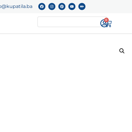
o@kupatila.ba
0