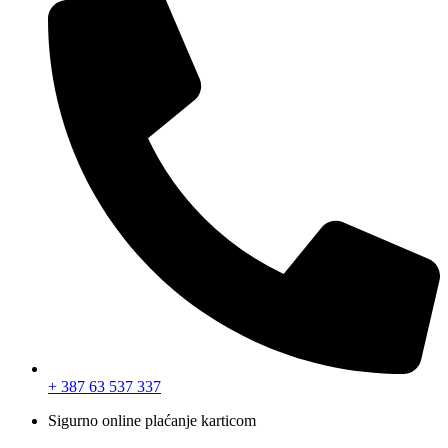
+ 387 63 537 337
Sigurno online plaćanje karticom