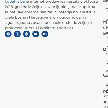
P
kupatila.ba
je internet prodavnica nastala u oktobru
2018. godine iz želje da svim ljubiteljima i kupcima
D
kupatilske opreme, sanitarija, baterija bojlera itd. iz
i
cijele Bosne i Hercegovine, omogućimo da na
p
siguran, jednostavan i brz način dođu do željenih
P
proizvoda uz brzu i kvalitetnu dostavu.
p
r
K
N
K
P
p
U
p
PD
51
JI
45