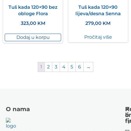
Tuš kada 120×90 bez
Tuš kada 120×90
obloge Flora
lijeva/desna Senna
323,00
KM
279,00
KM
Pročitaj više
Dodaj u korpu
1
2
3
4
5
6
→
O nama
K
P
li
o
fi
P