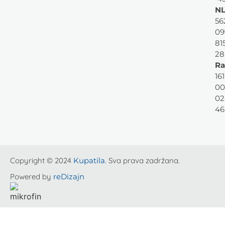
NL
56
09
81
28
Ra
161
00
02
46
Copyright © 2024
Kupatila
. Sva prava zadržana.
Powered by
reDizajn