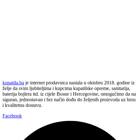
kupatila.ba
je internet prodavnica nastala u oktobru 2018. godine iz
želje da svim ljubiteljima i kupcima kupatilske opreme, sanitarija,
baterija bojlera itd. iz cijele Bosne i Hercegovine, omogućimo da na
siguran, jednostavan i brz način dođu do željenih proizvoda uz brzu
i kvalitetnu dostavu.
Facebook