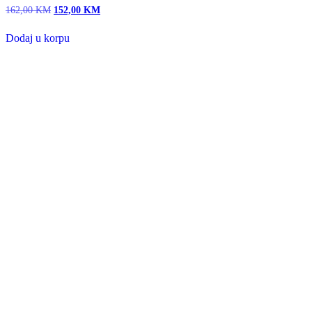
162,00
KM
Original
152,00
KM
Current
price
price
was:
is:
Dodaj u korpu
162,00 KM.
152,00 KM.