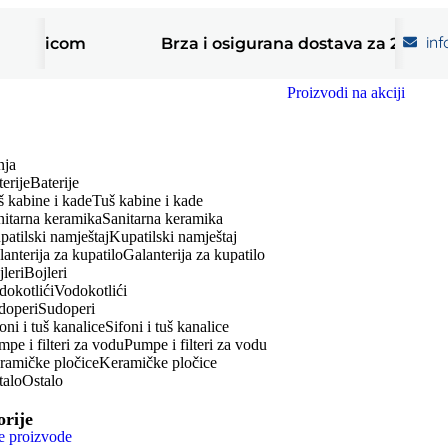
in
 karticom
Brza i osigurana dostava za 2 dana
Proizvodi na akciji
nja
Baterije
Tuš kabine i kade
Sanitarna keramika
Kupatilski namještaj
Galanterija za kupatilo
Bojleri
Vodokotlići
Sudoperi
Sifoni i tuš kanalice
Pumpe i filteri za vodu
Keramičke pločice
Ostalo
orije
e proizvode