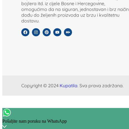
bojlera itd. iz cijele Bosne i Hercegovine,
omogućimo da na siguran, jednostavan i brz način
dođu do željenih proizvoda uz brzu i kvalitetnu
dostavu.
Copyright © 2024
Kupatila
. Sva prava zadržana.
Pošaljite nam poruku na WhatsApp