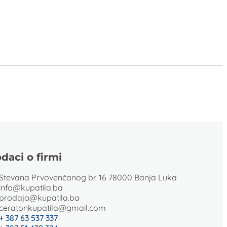
daci o firmi
Stevana Prvovenčanog br. 16 78000 Banja Luka
info@kupatila.ba
prodaja@kupatila.ba
ceratonkupatila@gmail.com
+ 387 63 537 337