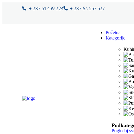
+ 387 51 439 324
+ 387 63 537 337
rana dostava za 2 dana
Sigurno online plaćanje
Početna
Kategorije
Kuhi
Podkateg
Pogledaj sv