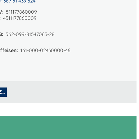
+ 387 51 439 324
V:
511177860009
:
4511177860009
B:
562-099-81547063-28
ffeisen:
161-000-02430000-46