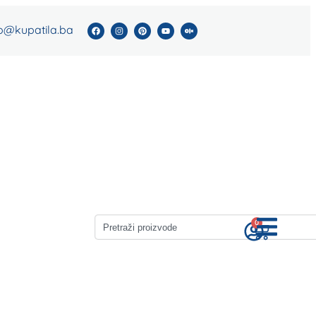
fo@kupatila.ba
Sigurno online plaćanje karticom
Brza 
0