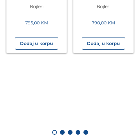
electronicVED VED
electronicVED VED
Bojleri
Bojleri
E 27/8 27kW
E 24/8 24kW
VAILLANT
VAILLANT
795,00
KM
790,00
KM
Dodaj u korpu
Dodaj u korpu