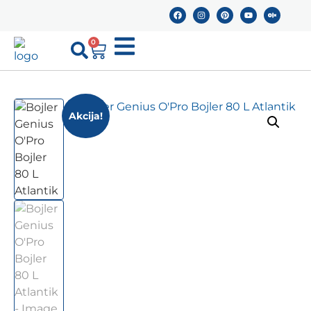
0
Akcija!