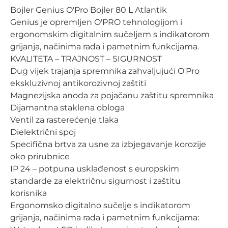
Bojler Genius O'Pro Bojler 80 L Atlantik
Genius je opremljen O'PRO tehnologijom i
ergonomskim digitalnim sučeljem s indikatorom
grijanja, načinima rada i pametnim funkcijama.
KVALITETA – TRAJNOST – SIGURNOST
Dug vijek trajanja spremnika zahvaljujući O'Pro
ekskluzivnoj antikorozivnoj zaštiti
Magnezijska anoda za pojačanu zaštitu spremnika
Dijamantna staklena obloga
Ventil za rasterećenje tlaka
Dielektrični spoj
Specifična brtva za usne za izbjegavanje korozije
oko prirubnice
IP 24 – potpuna usklađenost s europskim
standarde za električnu sigurnost i zaštitu
korisnika
Ergonomsko digitalno sučelje s indikatorom
grijanja, načinima rada i pametnim funkcijama: