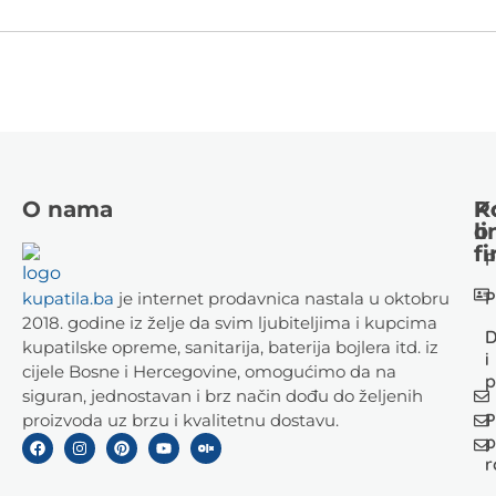
O nama
K
P
li
o
fi
P
P
kupatila.ba
je internet prodavnica nastala u oktobru
2018. godine iz želje da svim ljubiteljima i kupcima
D
kupatilske opreme, sanitarija, baterija bojlera itd. iz
i
cijele Bosne i Hercegovine, omogućimo da na
p
siguran, jednostavan i brz način dođu do željenih
P
proizvoda uz brzu i kvalitetnu dostavu.
p
r