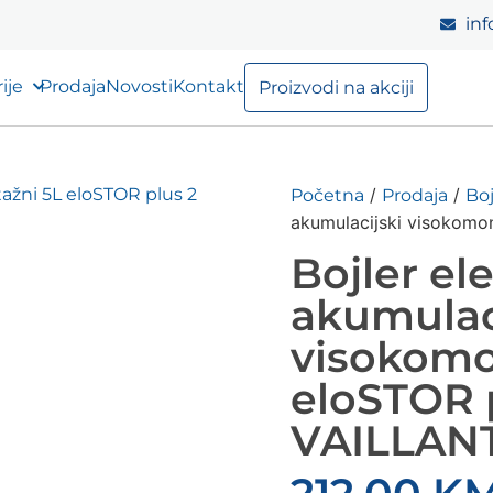
inf
ije
Prodaja
Novosti
Kontakt
Proizvodi na akciji
/
/
Početna
Prodaja
Boj
akumulacijski visokomo
Bojler ele
akumulac
visokomo
eloSTOR 
VAILLAN