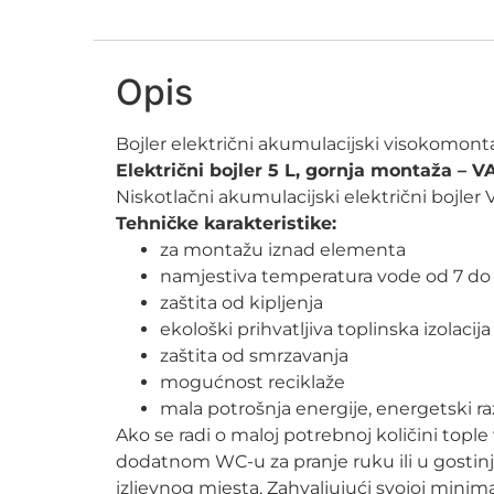
Opis
Bojler električni akumulacijski visokomon
Električni bojler 5 L, gornja montaža –
Niskotlačni akumulacijski električni bojle
Tehničke karakteristike:
za montažu iznad elementa
namjestiva temperatura vode od 7 do
zaštita od kipljenja
ekološki prihvatljiva toplinska izolacija
zaštita od smrzavanja
mogućnost reciklaže
mala potrošnja energije, energetski ra
Ako se radi o maloj potrebnoj količini tople 
dodatnom WC-u za pranje ruku ili u gostin
izljevnog mjesta. Zahvaljujući svojoj minim