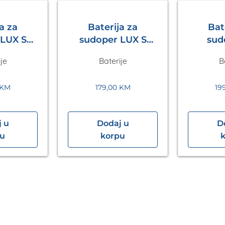
a za
Baterija za
Bat
sudoper LUX S
sud
Siva
Crna Metalac
izvlač
je
Baterije
B
lac
Bež
KM
179,00
KM
19
 u
Dodaj u
D
pu
korpu