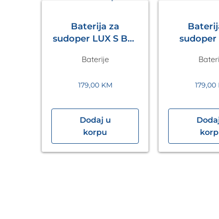
Baterija za
Baterij
sudoper LUX S Bež
sudoper LUX S
Metalac
Tamno 
Baterije
Bateri
Meta
179,00
KM
179,00
Dodaj u
Dodaj
psula
korpu
kor
rni,