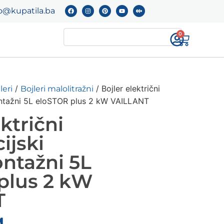
o@kupatila.ba
0
/
/ Bojler električni
leri
Bojleri malolitražni
ntažni 5L eloSTOR plus 2 kW VAILLANT
ktrični
ijski
ntažni 5L
plus 2 kW
T