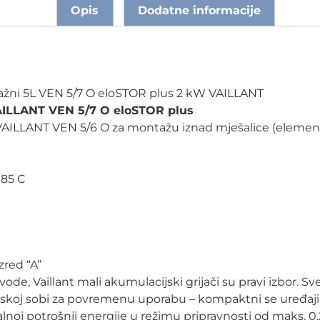
Opis
Dodatne informacije
tažni 5L VEN 5/7 O eloSTOR plus 2 kW VAILLANT
 VAILLANT VEN 5/7 O eloSTOR plus
r VAILLANT VEN 5/6 O za montažu iznad mješalice (elemen
 85 C
zred “A”
vode, Vaillant mali akumulacijski grijači su pravi izbor. Sv
jskoj sobi za povremenu uporabu – kompaktni se uređaji
alnoj potrošnji energije u režimu pripravnosti od maks. 