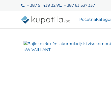
+ 387 51 439 324
+ 387 63 537 337
Početna
Kategor