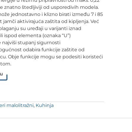
nergije u režimu pripravnosti od maks. 0,22
 znatno štedljiviji od usporedivih modela.
že jednostavno i klizno birati između 7 i 85
jamči aktivirajuća zaštita od kipljenja. Već
laganju su uređaji u varijanti iznad
li ispod elementa (oznaka “U”)
 najviši stupanj sigurnosti
mogućnost odabira funkcije zaštite od
jecu. Obje funkcije mogu se podesiti koristeći
stom.
pu
eri malolitražni
,
Kuhinja