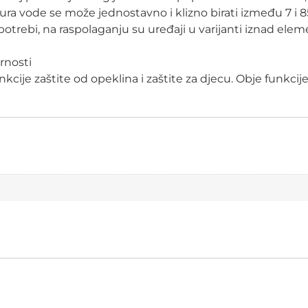
ura vode se može jednostavno i klizno birati između 7 i 
 potrebi, na raspolaganju su uređaji u varijanti iznad ele
rnosti
kcije zaštite od opeklina i zaštite za djecu. Obje funkcij