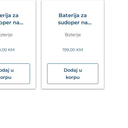
erija za
Baterija za
oper na
sudoper na
enje LUX S
izvlačenje LUX S
aterije
Baterije
 Metalac
Tamno Siva
Metalac
9,00
KM
199,00
KM
odaj u
Dodaj u
korpu
korpu
izv
C