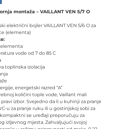
M
, gornja montaža – VAILLANT VEN 5/7 O
ki električni bojler VAILLANT VEN 5/6 O za
ce (elementa)
e:
 elementa
atura vode od 7 do 85 C
a
va toplinska izolacija
anja
aže
rgije, energetski razred “A”
ebnoj količini tople vode, Vaillant mali
 pravi izbor. Svejedno da li u kuhinji za pranje
u za pranje ruku ili u gostinjskoj sobi za
ompaktni se uređaji preporučuju za
g izljevnog mjesta. Zahvaljujući svojoj