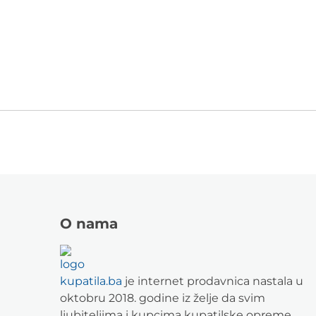
O nama
kupatila.ba
je internet prodavnica nastala u
oktobru 2018. godine iz želje da svim
ljubiteljima i kupcima kupatilske opreme,