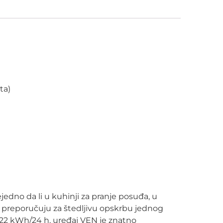
ta)
ejedno da li u kuhinji za pranje posuđa, u
 preporučuju za štedljivu opskrbu jednog
0,22 kWh/24 h, uređaj VEN je znatno