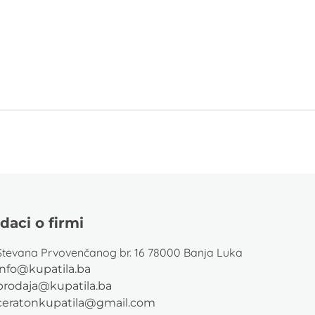
daci o firmi
Stevana Prvovenčanog br. 16 78000 Banja Luka
info@kupatila.ba
prodaja@kupatila.ba
ceratonkupatila@gmail.com