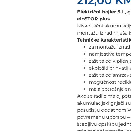
212,00
K
Električni bojler 5 L
eloSTOR plus
Niskotlačni akumulacijs
montažu iznad mješali
Tehničke karakteristik
za montažu iznad
namjestiva temper
zaštita od kipljenj
ekološki prihvatlji
zaštita od smrzav
mogućnost recikl
mala potrošnja ene
Ako se radi o maloj potr
akumulacijski grijači su
posuđa, u dodatnom WC-
povremenu uporabu – k
štedljivu opskrbu jedno