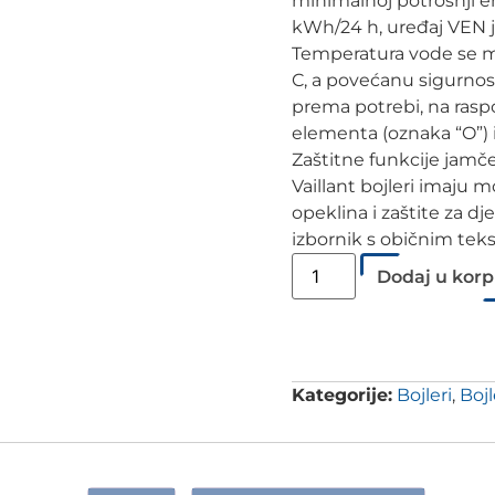
minimalnoj potrošnji e
kWh/24 h, uređaj VEN je
Temperatura vode se mo
C, a povećanu sigurnost 
prema potrebi, na raspo
elementa (oznaka “O”) i
Zaštitne funkcije jamče
Vaillant bojleri imaju 
opeklina i zaštite za d
izbornik s običnim tek
Dodaj u kor
Kategorije:
Bojleri
,
Bojl