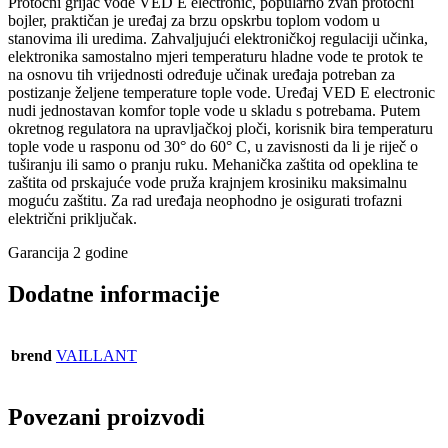
Protočni grijač vode VED E electronic, popularno zvan protočni
bojler, praktičan je uređaj za brzu opskrbu toplom vodom u
stanovima ili uredima. Zahvaljujući elektroničkoj regulaciji učinka,
elektronika samostalno mjeri temperaturu hladne vode te protok te
na osnovu tih vrijednosti određuje učinak uređaja potreban za
postizanje željene temperature tople vode. Uređaj VED E electronic
nudi jednostavan komfor tople vode u skladu s potrebama. Putem
okretnog regulatora na upravljačkoj ploči, korisnik bira temperaturu
tople vode u rasponu od 30° do 60° C, u zavisnosti da li je riječ o
tuširanju ili samo o pranju ruku. Mehanička zaštita od opeklina te
zaštita od prskajuće vode pruža krajnjem krosiniku maksimalnu
moguću zaštitu. Za rad uređaja neophodno je osigurati trofazni
električni priključak.
Garancija 2 godine
Dodatne informacije
brend
VAILLANT
Povezani proizvodi