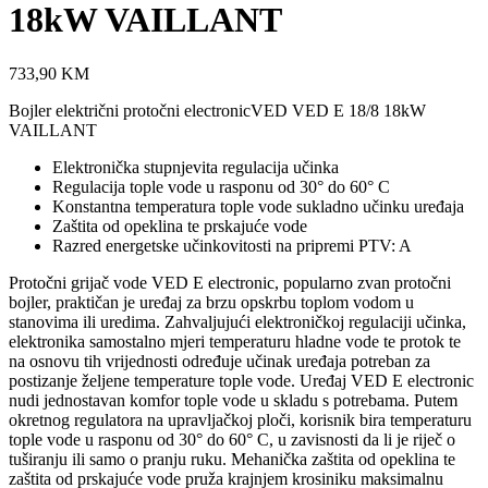
18kW VAILLANT
733,90
KM
Bojler električni protočni electronicVED VED E 18/8 18kW
VAILLANT
Elektronička stupnjevita regulacija učinka
Regulacija tople vode u rasponu od 30° do 60° C
Konstantna temperatura tople vode sukladno učinku uređaja
Zaštita od opeklina te prskajuće vode
Razred energetske učinkovitosti na pripremi PTV: A
Protočni grijač vode VED E electronic, popularno zvan protočni
bojler, praktičan je uređaj za brzu opskrbu toplom vodom u
stanovima ili uredima. Zahvaljujući elektroničkoj regulaciji učinka,
elektronika samostalno mjeri temperaturu hladne vode te protok te
na osnovu tih vrijednosti određuje učinak uređaja potreban za
postizanje željene temperature tople vode. Uređaj VED E electronic
nudi jednostavan komfor tople vode u skladu s potrebama. Putem
okretnog regulatora na upravljačkoj ploči, korisnik bira temperaturu
tople vode u rasponu od 30° do 60° C, u zavisnosti da li je riječ o
tuširanju ili samo o pranju ruku. Mehanička zaštita od opeklina te
zaštita od prskajuće vode pruža krajnjem krosiniku maksimalnu