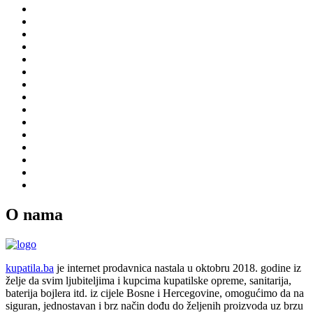
O nama
kupatila.ba
je internet prodavnica nastala u oktobru 2018. godine iz
želje da svim ljubiteljima i kupcima kupatilske opreme, sanitarija,
baterija bojlera itd. iz cijele Bosne i Hercegovine, omogućimo da na
siguran, jednostavan i brz način dođu do željenih proizvoda uz brzu