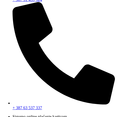
+ 387 63 537 337
Sigurno online plaćanje karticom