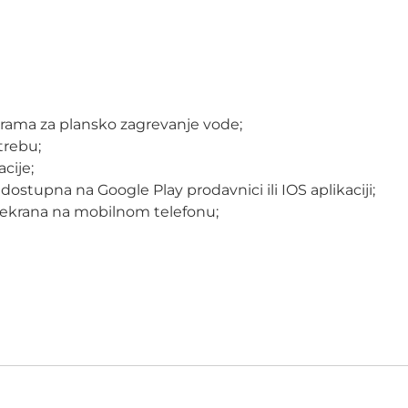
ograma za plansko zagrevanje vode;
trebu;
cije;
 dostupna na Google Play prodavnici ili IOS aplikaciji;
 ekrana na mobilnom telefonu;