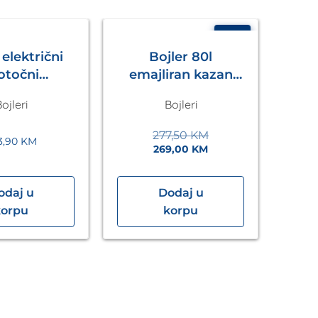
- 3%
 električni
Bojler 80l
otočni
emajliran kazan
onicVED VED
Metalac
ojleri
Bojleri
8/8 18kW
ILLANT
277,50
KM
3,90
KM
269,00
KM
odaj u
Dodaj u
korpu
korpu
em