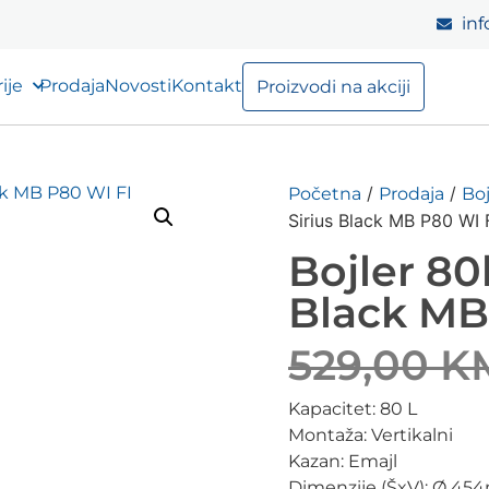
inf
ije
Prodaja
Novosti
Kontakt
Proizvodi na akciji
/
/
Početna
Prodaja
Boj
Sirius Black MB P80 WI 
Bojler 80
Black MB
529,00
K
Kapacitet: 80 L
Montaža: Vertikalni
Kazan: Emajl
Dimenzije (ŠxV): Ø 4