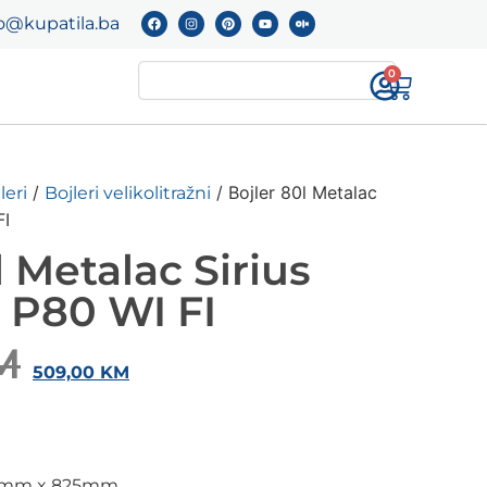
o@kupatila.ba
0
/
/ Bojler 80l Metalac
leri
Bojleri velikolitražni
FI
l Metalac Sirius
 P80 WI FI
M
509,00
KM
54mm x 825mm