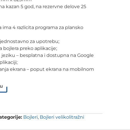
(na kazan 5 god, na rezervne delove 25
a ima 4 razlicita programa za plansko
 jednostavno za upotrebu;
bojlera preko aplikacije;
m jeziku – besplatna i dostupna na Google
likaciji;
anja ekrana – poput ekrana na mobilnom
pu
ategorije:
Bojleri
,
Bojleri velikolitražni