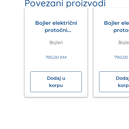
Povezani proizvodi
Bojler električni
Bojler ele
protočni
proto
electronicVED VED
electroni
Bojleri
Bojle
E 27/8 27kW
E 24/8
VAILLANT
VAILL
795,00
KM
790,00
Dodaj u
Dodaj
ični
korpu
kor
iVED-
 4,5
NT