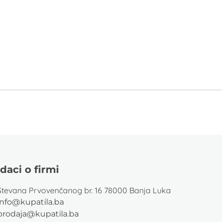
daci o firmi
Stevana Prvovenčanog br. 16 78000 Banja Luka
info@kupatila.ba
prodaja@kupatila.ba