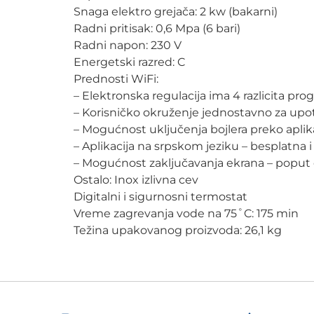
Snaga elektro grejača: 2 kw (bakarni)
Radni pritisak: 0,6 Mpa (6 bari)
Radni napon: 230 V
Energetski razred: C
Prednosti WiFi:
– Elektronska regulacija ima 4 razlicita pr
– Korisničko okruženje jednostavno za upo
– Mogućnost uključenja bojlera preko aplika
– Aplikacija na srpskom jeziku – besplatna i
– Mogućnost zaključavanja ekrana – poput
Ostalo: Inox izlivna cev
Digitalni i sigurnosni termostat
Vreme zagrevanja vode na 75˚C: 175 min
Težina upakovanog proizvoda: 26,1 kg