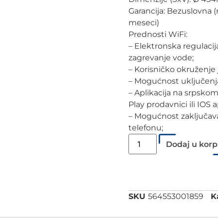
Garancija: Bezuslovna 
meseci)
Prednosti WiFi:
– Elektronska regulacij
zagrevanje vode;
– Korisničko okruženje
– Mogućnost uključenja 
– Aplikacija na srpsko
Play prodavnici ili IOS ap
– Mogućnost zaključav
telefonu;
Dodaj u kor
SKU
564553001859
K