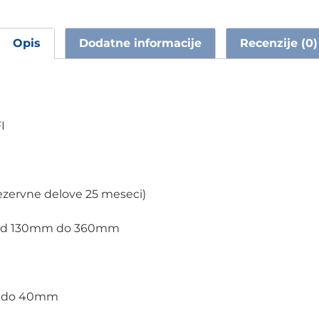
Opis
Dodatne informacije
Recenzije (0)
I
rezervne delove 25 meseci)
pa od 130mm do 360mm
mm do 40mm