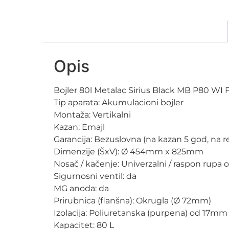
Opis
Bojler 80l Metalac Sirius Black MB P80 WI F
Tip aparata: Akumulacioni bojler
Montaža: Vertikalni
Kazan: Emajl
Garancija: Bezuslovna (na kazan 5 god, na 
Dimenzije (ŠxV): Ø 454mm x 825mm
Nosač / kačenje: Univerzalni / raspon ru
Sigurnosni ventil: da
MG anoda: da
Prirubnica (flanšna): Okrugla (Ø 72mm)
Izolacija: Poliuretanska (purpena) od 17
Kapacitet: 80 L