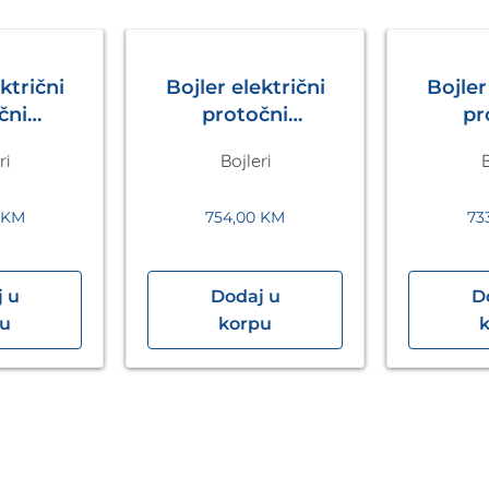
ktrični
Bojler električni
Bojler
čni
protočni
pr
cVED VED
electronicVED VED
electr
ri
Bojleri
B
 24kW
E 21/8 21kW
E 1
ANT
VAILLANT
VA
KM
754,00
KM
73
 u
Dodaj u
D
pu
korpu