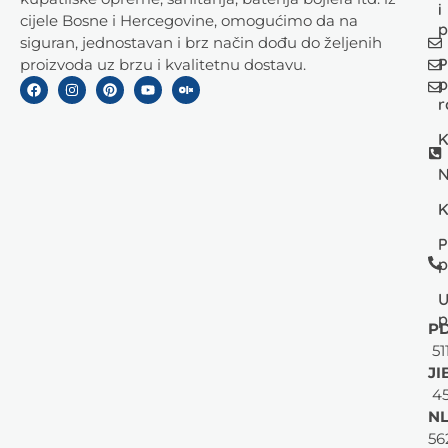
i
cijele Bosne i Hercegovine, omogućimo da na
p
siguran, jednostavan i brz način dođu do željenih
P
proizvoda uz brzu i kvalitetnu dostavu.
p
r
K
N
K
P
p
U
p
PD
51
JI
45
NL
56