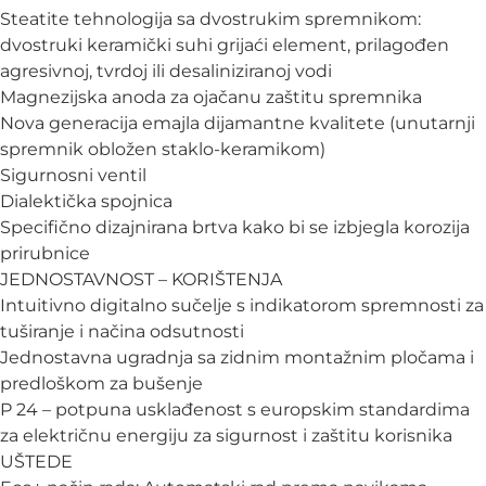
Steatite tehnologija sa dvostrukim spremnikom:
dvostruki keramički suhi grijaći element, prilagođen
agresivnoj, tvrdoj ili desaliniziranoj vodi
Magnezijska anoda za ojačanu zaštitu spremnika
Nova generacija emajla dijamantne kvalitete (unutarnji
spremnik obložen staklo-keramikom)
Sigurnosni ventil
Dialektička spojnica
Specifično dizajnirana brtva kako bi se izbjegla korozija
prirubnice
JEDNOSTAVNOST – KORIŠTENJA
Intuitivno digitalno sučelje s indikatorom spremnosti za
tuširanje i načina odsutnosti
Jednostavna ugradnja sa zidnim montažnim pločama i
predloškom za bušenje
P 24 – potpuna usklađenost s europskim standardima
za električnu energiju za sigurnost i zaštitu korisnika
UŠTEDE