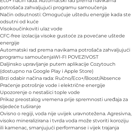
Eco+ način rada: Automatski rad prema navikama
potrošača zahvaljujući programu samoučenja
Način odsutnosti: Omogućuje uštedu energije kada ste
odsutni od kuće
Visokoučinkoviti ulaz vode
CFC-free izolacija visoke gustoće za povećane uštede
energije
Automatski rad prema navikama potrošača zahvaljujući
programu samoučenjaWI-FI POVEZIVOST
Daljinsko upravljanje putem aplikacije Cozytouch
(dostupno na Google Play i Apple Store)
Brzi odabir načina rada: Ručno/Eco+/Boost/Absence
Praćenje potrošnje vode i električne energije
Upozorenje o nestašici tople vode
Prikaz preostalog vremena prije spremnosti uređaja za
sljedeće tuširanje
Ovisno o regiji, voda nije uvijek uravnotežena. Agresivna,
visoko mineralizirana i tvrda voda može stvoriti koroziju
ili kamenac, smanjujući performanse i vijek trajanja