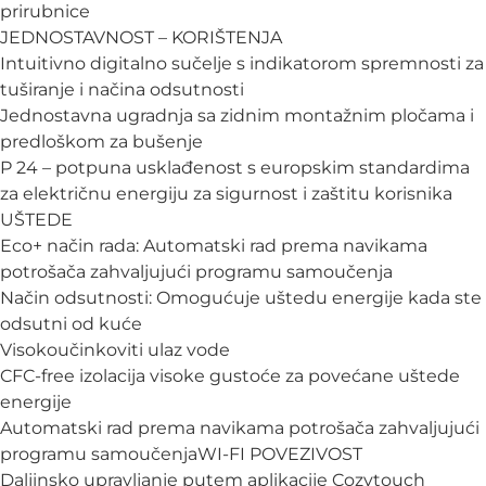
prirubnice
JEDNOSTAVNOST – KORIŠTENJA
Intuitivno digitalno sučelje s indikatorom spremnosti za
tuširanje i načina odsutnosti
Jednostavna ugradnja sa zidnim montažnim pločama i
predloškom za bušenje
P 24 – potpuna usklađenost s europskim standardima
za električnu energiju za sigurnost i zaštitu korisnika
UŠTEDE
Eco+ način rada: Automatski rad prema navikama
potrošača zahvaljujući programu samoučenja
Način odsutnosti: Omogućuje uštedu energije kada ste
odsutni od kuće
Visokoučinkoviti ulaz vode
CFC-free izolacija visoke gustoće za povećane uštede
energije
Automatski rad prema navikama potrošača zahvaljujući
programu samoučenjaWI-FI POVEZIVOST
Daljinsko upravljanje putem aplikacije Cozytouch