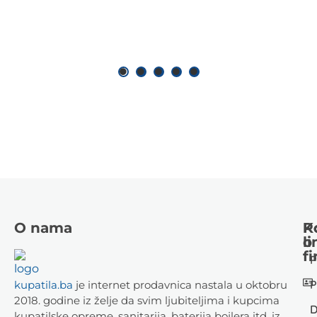
O nama
K
P
li
o
fi
P
P
kupatila.ba
je internet prodavnica nastala u oktobru
2018. godine iz želje da svim ljubiteljima i kupcima
D
kupatilske opreme, sanitarija, baterija bojlera itd. iz