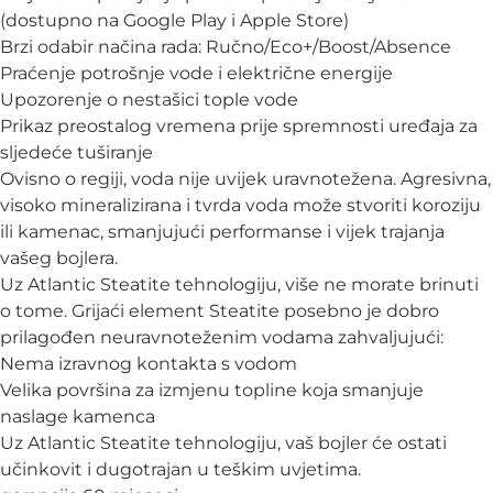
(dostupno na Google Play i Apple Store)
Brzi odabir načina rada: Ručno/Eco+/Boost/Absence
Praćenje potrošnje vode i električne energije
Upozorenje o nestašici tople vode
Prikaz preostalog vremena prije spremnosti uređaja za
sljedeće tuširanje
Ovisno o regiji, voda nije uvijek uravnotežena. Agresivna,
visoko mineralizirana i tvrda voda može stvoriti koroziju
ili kamenac, smanjujući performanse i vijek trajanja
vašeg bojlera.
Uz Atlantic Steatite tehnologiju, više ne morate brinuti
o tome. Grijaći element Steatite posebno je dobro
prilagođen neuravnoteženim vodama zahvaljujući:
Nema izravnog kontakta s vodom
Velika površina za izmjenu topline koja smanjuje
naslage kamenca
Uz Atlantic Steatite tehnologiju, vaš bojler će ostati
učinkovit i dugotrajan u teškim uvjetima.