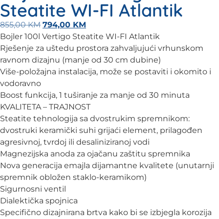
Steatite WI-FI Atlantik
855,00
KM
794,00
KM
Bojler 100l Vertigo Steatite WI-FI Atlantik
Rješenje za uštedu prostora zahvaljujući vrhunskom
ravnom dizajnu (manje od 30 cm dubine)
Više-položajna instalacija, može se postaviti i okomito i
vodoravno
Boost funkcija, 1 tuširanje za manje od 30 minuta
KVALITETA – TRAJNOST
Steatite tehnologija sa dvostrukim spremnikom:
dvostruki keramički suhi grijaći element, prilagođen
agresivnoj, tvrdoj ili desaliniziranoj vodi
Magnezijska anoda za ojačanu zaštitu spremnika
Nova generacija emajla dijamantne kvalitete (unutarnji
spremnik obložen staklo-keramikom)
Sigurnosni ventil
Dialektička spojnica
Specifično dizajnirana brtva kako bi se izbjegla korozija