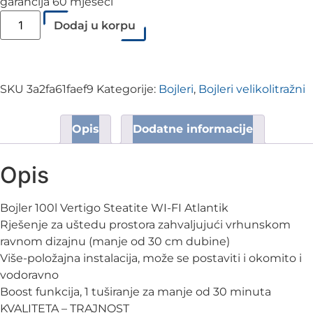
garancija 60 mjeseci
Dodaj u korpu
SKU
3a2fa61faef9
Kategorije:
Bojleri
,
Bojleri velikolitražni
Opis
Dodatne informacije
Opis
Bojler 100l Vertigo Steatite WI-FI Atlantik
Rješenje za uštedu prostora zahvaljujući vrhunskom
ravnom dizajnu (manje od 30 cm dubine)
Više-položajna instalacija, može se postaviti i okomito i
vodoravno
Boost funkcija, 1 tuširanje za manje od 30 minuta
KVALITETA – TRAJNOST