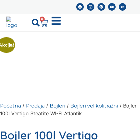
0
Akcija!
/
/
/
/ Bojler
Početna
Prodaja
Bojleri
Bojleri velikolitražni
100l Vertigo Steatite WI-FI Atlantik
Bojler 100l Vertigo