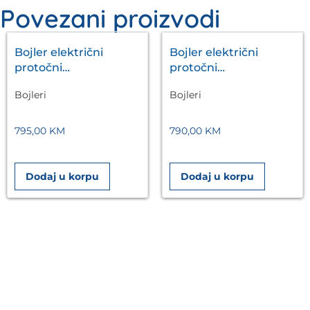
Povezani proizvodi
Bojler električni
Bojler električni
protočni
protočni
electronicVED VED E
electronicVED VED E
Bojleri
Bojleri
27/8 27kW VAILLANT
24/8 24kW VAILLANT
795,00
KM
790,00
KM
Dodaj u korpu
Dodaj u korpu