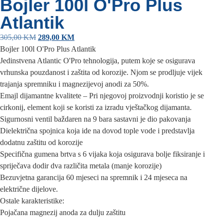
Bojler 100l O'Pro Plus
Atlantik
305,00
KM
289,00
KM
Bojler 100l O'Pro Plus Atlantik
Jedinstvena Atlantic O'Pro tehnologija, putem koje se osigurava
vrhunska pouzdanost i zaštita od korozije. Njom se prodljuje vijek
trajanja spremniku i magnezijevoj anodi za 50%.
Emajl dijamantne kvalitete – Pri njegovoj proizvodnji koristio je se
cirkonij, element koji se koristi za izradu vještačkog dijamanta.
Sigurnosni ventil baždaren na 9 bara sastavni je dio pakovanja
Dielektrična spojnica koja ide na dovod tople vode i predstavlja
dodatnu zaštitu od korozije
Specifična gumena brtva s 6 vijaka koja osigurava bolje fiksiranje i
spriječava dodir dva različita metala (manje korozije)
Bezuvjetna garancija 60 mjeseci na spremnik i 24 mjeseca na
električne dijelove.
Ostale karakteristike:
Pojačana magnezij anoda za dulju zaštitu