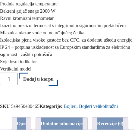
Prednja regulacija temperature
Bakreni grijač snage 2000 W
Ravni kromirani termometar
Izuzetno precizni termostat s integriranim sigurnosnim prekidačem
Mlaznica ulazne vode od nehrđajućeg čelika
Izolacijska pjena visoke gustoće bez CFC, za dodatnu uštedu energije
IP 24 – potpuna usklađenost sa Europskim standardima za električnu
sigurnost i zaštitu potrošača
Svjetlosni indikator
Vertikalni model
Dodaj u korpu
SKU
5a9450e80465
Kategorije:
Bojleri
,
Bojleri velikolitražni
Opis
Dodatne informacije
Recenzije (0)