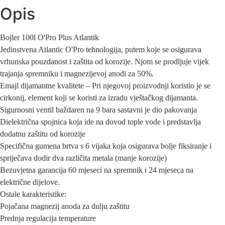
Opis
Bojler 100l O'Pro Plus Atlantik
Jedinstvena Atlantic O'Pro tehnologija, putem koje se osigurava
vrhunska pouzdanost i zaštita od korozije. Njom se prodljuje vijek
trajanja spremniku i magnezijevoj anodi za 50%.
Emajl dijamantne kvalitete – Pri njegovoj proizvodnji koristio je se
cirkonij, element koji se koristi za izradu vještačkog dijamanta.
Sigurnosni ventil baždaren na 9 bara sastavni je dio pakovanja
Dielektrična spojnica koja ide na dovod tople vode i predstavlja
dodatnu zaštitu od korozije
Specifična gumena brtva s 6 vijaka koja osigurava bolje fiksiranje i
spriječava dodir dva različita metala (manje korozije)
Bezuvjetna garancija 60 mjeseci na spremnik i 24 mjeseca na
električne dijelove.
Ostale karakteristike:
Pojačana magnezij anoda za dulju zaštitu
Prednja regulacija temperature