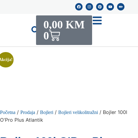
0,00
KM
0
Akcija!
/
/
/
/ Bojler 100l
Početna
Prodaja
Bojleri
Bojleri velikolitražni
O'Pro Plus Atlantik