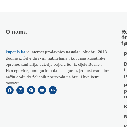
O nama
Ko
P
li
o
fi
P
kupatila.ba
je internet prodavnica nastala u oktobru 2018.
P
godine iz želje da svim ljubiteljima i kupcima kupatilske
D
opreme, sanitarija, baterija bojlera itd. iz cijele Bosne i
i
Hercegovine, omogućimo da na siguran, jednostavan i brz
p
način dođu do željenih proizvoda uz brzu i kvalitetnu
dostavu.
P
p
r
K
N
K