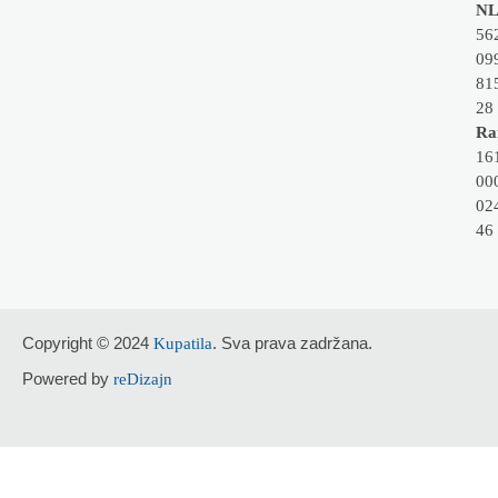
NL
56
09
81
28
Rai
16
00
02
46
Copyright © 2024
. Sva prava zadržana.
Kupatila
Powered by
reDizajn