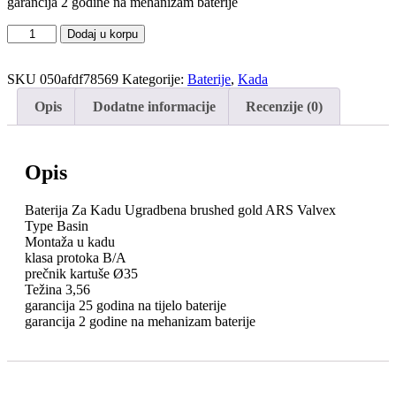
garancija 2 godine na mehanizam baterije
Baterija
Dodaj u korpu
Za
Kadu
Ugradbena
SKU
050afdf78569
Kategorije:
Baterije
,
Kada
brushed
Opis
Dodatne informacije
Recenzije (0)
gold
ARS
Valvex
količina
Opis
Baterija Za Kadu Ugradbena brushed gold ARS Valvex
Type Basin
Montaža u kadu
klasa protoka B/A
prečnik kartuše Ø35
Težina 3,56
garancija 25 godina na tijelo baterije
garancija 2 godine na mehanizam baterije