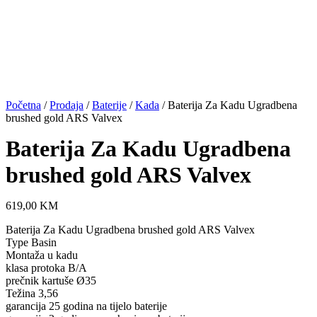
Početna
/
Prodaja
/
Baterije
/
Kada
/ Baterija Za Kadu Ugradbena
brushed gold ARS Valvex
Baterija Za Kadu Ugradbena
brushed gold ARS Valvex
619,00
KM
Baterija Za Kadu Ugradbena brushed gold ARS Valvex
Type Basin
Montaža u kadu
klasa protoka B/A
prečnik kartuše Ø35
Težina 3,56
garancija 25 godina na tijelo baterije