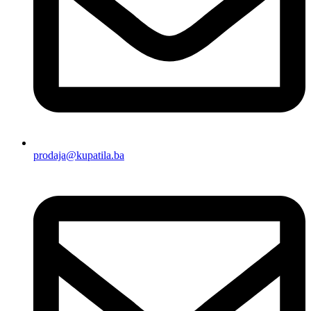
prodaja@kupatila.ba