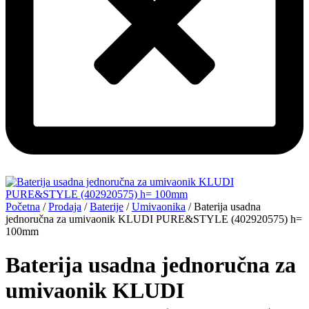
Početna
/
Prodaja
/
Baterije
/
Umivaonika
/ Baterija usadna
jednoručna za umivaonik KLUDI PURE&STYLE (402920575) h=
100mm
Baterija usadna jednoručna za
umivaonik KLUDI