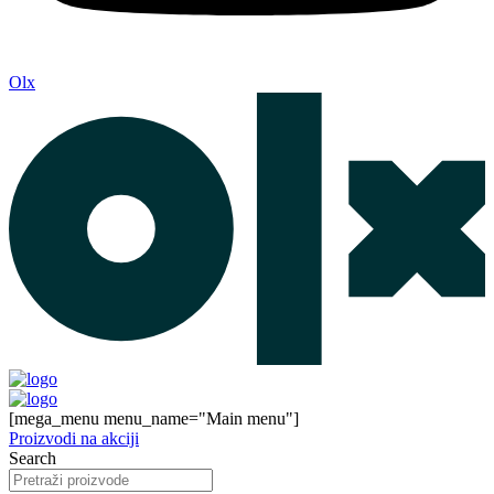
Olx
[mega_menu menu_name="Main menu"]
Proizvodi na akciji
Search