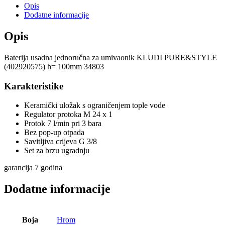
umivaonik
Opis
KLUDI
Dodatne informacije
PURE&STYLE
(402920575)
Opis
h=
100mm
Baterija usadna jednoručna za umivaonik KLUDI PURE&STYLE
količina
(402920575) h= 100mm 34803
Karakteristike
Keramički uložak s ograničenjem tople vode
Regulator protoka M 24 x 1
Protok 7 l/min pri 3 bara
Bez pop-up otpada
Savitljiva crijeva G 3/8
Set za brzu ugradnju
garancija 7 godina
Dodatne informacije
Boja
Hrom