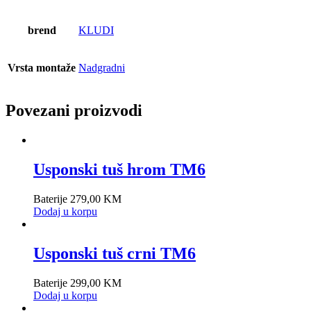
brend
KLUDI
Vrsta montaže
Nadgradni
Povezani proizvodi
Usponski tuš hrom TM6
Baterije
279,00
KM
Dodaj u korpu
Usponski tuš crni TM6
Baterije
299,00
KM
Dodaj u korpu