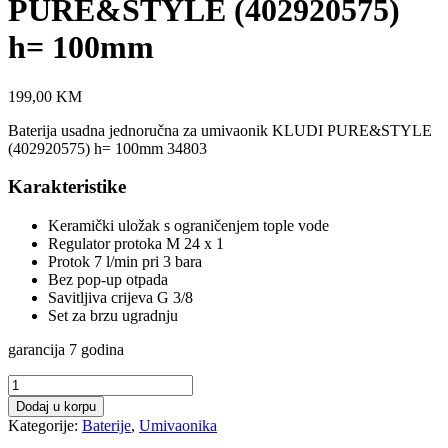
PURE&STYLE (402920575)
h= 100mm
199,00
KM
Baterija usadna jednoručna za umivaonik KLUDI PURE&STYLE
(402920575) h= 100mm 34803
Karakteristike
Keramički uložak s ograničenjem tople vode
Regulator protoka M 24 x 1
Protok 7 l/min pri 3 bara
Bez pop-up otpada
Savitljiva crijeva G 3/8
Set za brzu ugradnju
garancija 7 godina
Baterija
usadna
Dodaj u korpu
jednoručna
Kategorije:
Baterije
,
Umivaonika
za