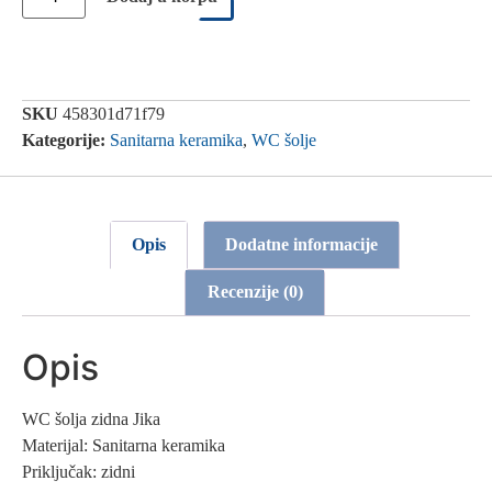
SKU
458301d71f79
Kategorije:
Sanitarna keramika
,
WC šolje
Opis
Dodatne informacije
Recenzije (0)
Opis
WC šolja zidna Jika
Materijal: Sanitarna keramika
Priključak: zidni