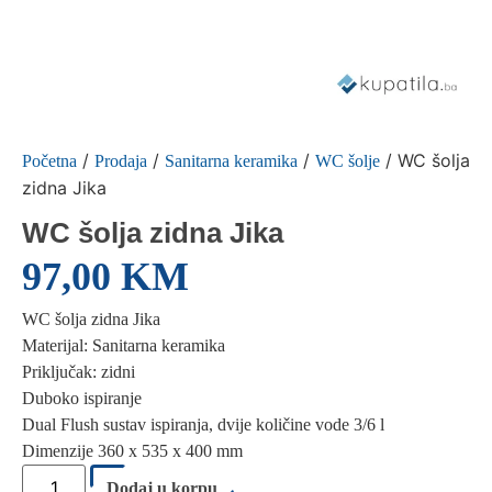
/
/
/
/ WC šolja
Početna
Prodaja
Sanitarna keramika
WC šolje
zidna Jika
WC šolja zidna Jika
97,00
KM
WC šolja zidna Jika
Materijal: Sanitarna keramika
Priključak: zidni
Duboko ispiranje
Dual Flush sustav ispiranja, dvije količine vode 3/6 l
Dimenzije 360 x 535 x 400 mm
Dodaj u korpu