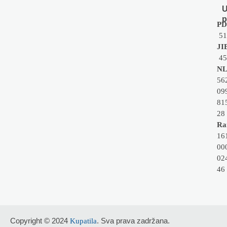
U
p
PD
51
JI
45
NL
56
09
81
28
Rai
16
00
02
46
Copyright © 2024
. Sva prava zadržana.
Kupatila