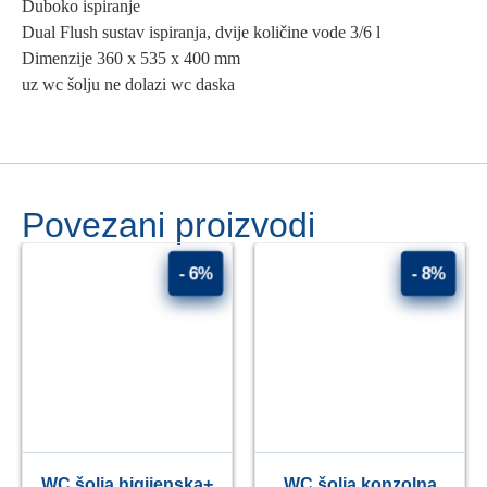
Duboko ispiranje
Dual Flush sustav ispiranja, dvije količine vode 3/6 l
Dimenzije 360 x 535 x 400 mm
uz wc šolju ne dolazi wc daska
Povezani proizvodi
- 6%
- 8%
WC šolja higijenska+
WC šolja konzolna