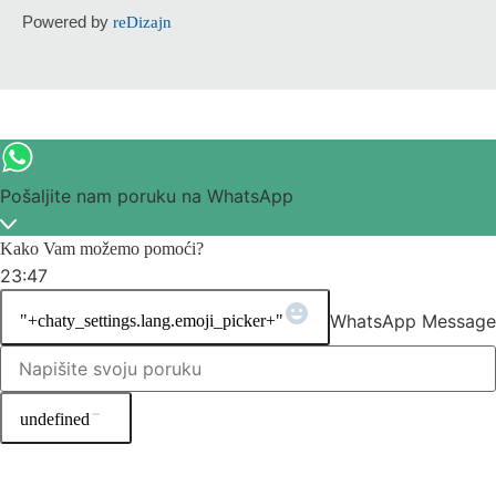
Powered by
reDizajn
Pošaljite nam poruku na WhatsApp
Kako Vam možemo pomoći?
23:47
WhatsApp Message
"+chaty_settings.lang.emoji_picker+"
undefined