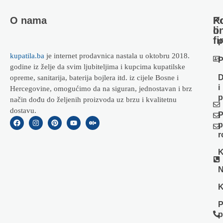
O nama
Ko
P
li
o
fi
P
kupatila.ba
je internet prodavnica nastala u oktobru 2018.
P
godine iz želje da svim ljubiteljima i kupcima kupatilske
D
opreme, sanitarija, baterija bojlera itd. iz cijele Bosne i
i
Hercegovine, omogućimo da na siguran, jednostavan i brz
p
način dođu do željenih proizvoda uz brzu i kvalitetnu
dostavu.
P
p
r
K
N
K
P
p