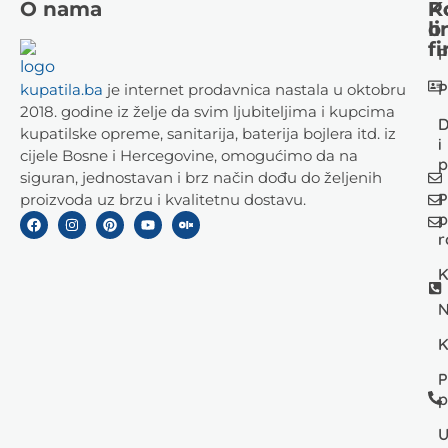
O nama
K
P
li
o
fi
P
P
kupatila.ba
je internet prodavnica nastala u oktobru
2018. godine iz želje da svim ljubiteljima i kupcima
D
kupatilske opreme, sanitarija, baterija bojlera itd. iz
i
cijele Bosne i Hercegovine, omogućimo da na
p
siguran, jednostavan i brz način dođu do željenih
P
proizvoda uz brzu i kvalitetnu dostavu.
p
r
K
N
K
P
p
U