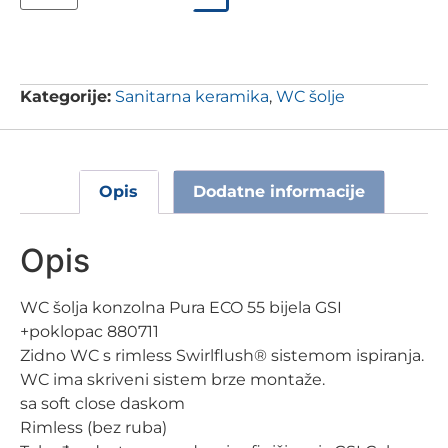
Kategorije:
Sanitarna keramika
,
WC šolje
Opis
Dodatne informacije
Opis
WC šolja konzolna Pura ECO 55 bijela GSI
+poklopac 880711
Zidno WC s rimless Swirlflush® sistemom ispiranja.
WC ima skriveni sistem brze montaže.
sa soft close daskom
Rimless (bez ruba)