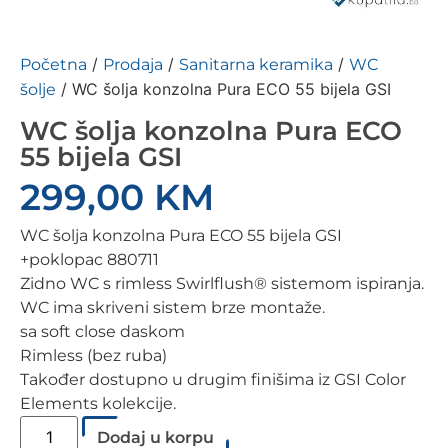
/
/
/
Početna
Prodaja
Sanitarna keramika
WC
/ WC šolja konzolna Pura ECO 55 bijela GSI
šolje
WC šolja konzolna Pura ECO
55 bijela GSI
299,00
KM
WC šolja konzolna Pura ECO 55 bijela GSI
+poklopac 880711
Zidno WC s rimless Swirlflush® sistemom ispiranja.
WC ima skriveni sistem brze montaže.
sa soft close daskom
Rimless (bez ruba)
Također dostupno u drugim finišima iz GSI Color
Elements kolekcije.
Dodaj u korpu