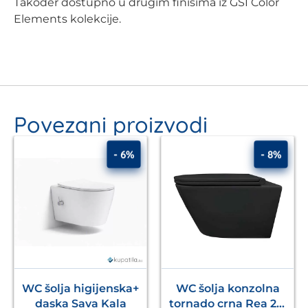
Također dostupno u drugim finišima iz GSI Color
Elements kolekcije.
Povezani proizvodi
- 6%
- 8%
WC šolja higijenska+
WC šolja konzolna
daska Sava Kala
tornado crna Rea 2.0