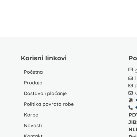
Korisni linkovi
Po
Početna
Prodaja
Dostava i plaćanje
Politika povrata robe
Korpa
PD
JIB
Novosti
NL
Kontakt
Rai