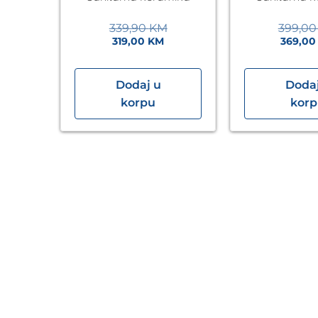
339,90
KM
399,0
319,00
KM
369,0
Dodaj u
Dodaj
lić
korpu
kor
ja
 sa
mika
an