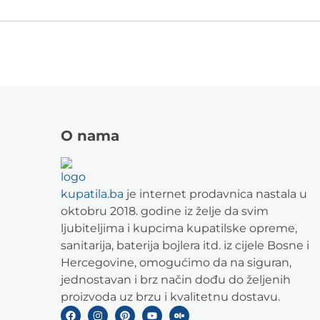
O nama
kupatila.ba
je internet prodavnica nastala u
oktobru 2018. godine iz želje da svim
ljubiteljima i kupcima kupatilske opreme,
sanitarija, baterija bojlera itd. iz cijele Bosne i
Hercegovine, omogućimo da na siguran,
jednostavan i brz način dođu do željenih
proizvoda uz brzu i kvalitetnu dostavu.