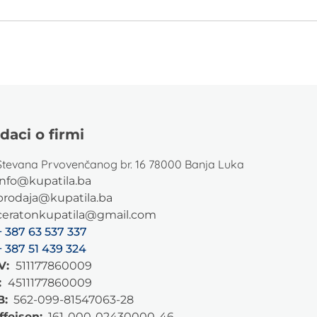
daci o firmi
Stevana Prvovenčanog br. 16 78000 Banja Luka
info@kupatila.ba
prodaja@kupatila.ba
ceratonkupatila@gmail.com
+ 387 63 537 337
+ 387 51 439 324
V:
511177860009
:
4511177860009
B:
562-099-81547063-28
ffeisen:
161-000-02430000-46