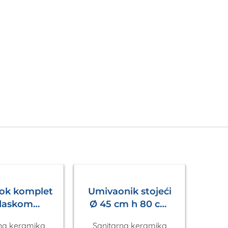
ok komplet
Umivaonik stojeći
daskom
Ø 45 cm h 80 cm
alni bijeli
bijeli VENTURI
na keramika
Sanitarna keramika