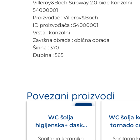
Villeroy&Boch Subway 2.0 bide konzolni
54000001
Proizvođač : Villeroy&Boch
ID proizvođača : 54000001
Vrsta : konzolni
Završna obrada : obična obrada
Širina : 370
Dubina : 565
Povezani proizvodi
- 4%
- 6%
WC šolja
WC šolja 
higijenska+ daska
tornado c
Sava Kala
2.0 Ec
Sanitarna keramika
Sanitarna 