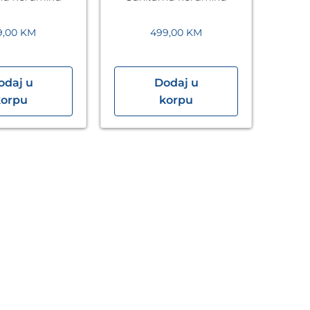
URI VITA
VITA
9,00
KM
499,00
KM
odaj u
Dodaj u
Umi
korpu
korpu
48
L
San