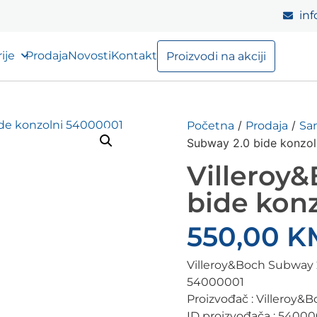
inf
ije
Prodaja
Novosti
Kontakt
Proizvodi na akciji
/
/
Početna
Prodaja
Sa
Subway 2.0 bide konzo
Villeroy
bide kon
550,00
K
Villeroy&Boch Subway 
54000001
Proizvođač : Villeroy&
ID proizvođača : 5400