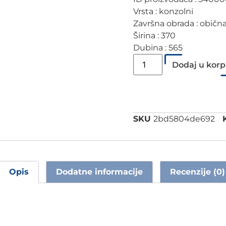
Vrsta : konzolni
Završna obrada : običn
Širina : 370
Dubina : 565
Dodaj u kor
SKU
2bd5804de692
Opis
Dodatne informacije
Recenzije (0)