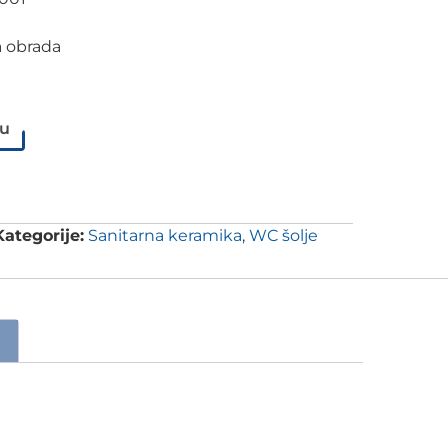
a obrada
pu
Kategorije:
Sanitarna keramika
,
WC šolje