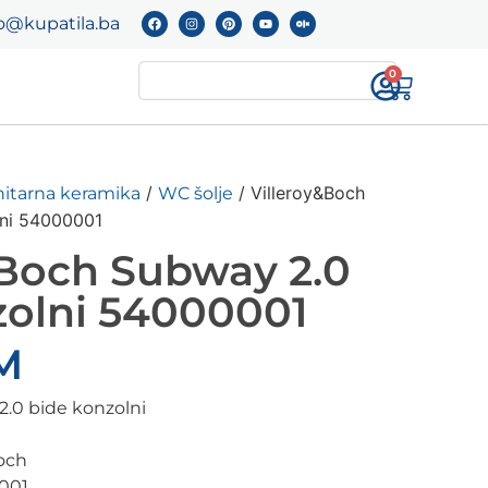
o@kupatila.ba
0
/
/ Villeroy&Boch
nitarna keramika
WC šolje
lni 54000001
&Boch Subway 2.0
zolni 54000001
M
2.0 bide konzolni
Boch
0001