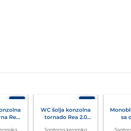
- 8%
- 9%
konzolna
WC šolja konzolna
Monobl
rna Rea
tornado Rea 2.0
sa 
kle
Eckle
univerz
keramika
Sanitarna keramika
Sanitar