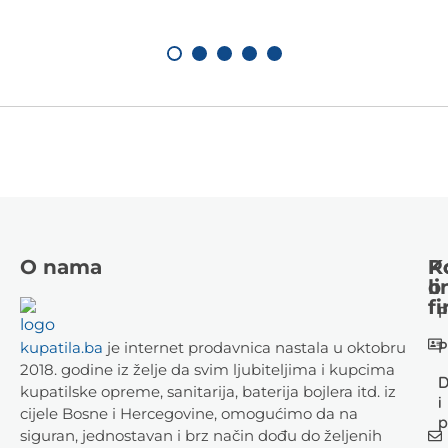
O nama
K
P
li
o
fi
P
P
kupatila.ba
je internet prodavnica nastala u oktobru
2018. godine iz želje da svim ljubiteljima i kupcima
D
kupatilske opreme, sanitarija, baterija bojlera itd. iz
i
cijele Bosne i Hercegovine, omogućimo da na
p
siguran, jednostavan i brz način dođu do željenih