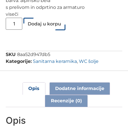
barva: alpinsko bela
s prelivom in odprtino za armaturo
viseči
Dodaj u korpu
SKU
8aa52d947db5
Kategorije:
Sanitarna keramika
,
WC šolje
Opis
Dodatne informacije
Recenzije (0)
Opis