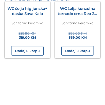
- 6%
- 8%
WC šolja higijenska+
WC šolja konzolna
daska Sava Kala
tornado crna Rea 2.0
Eckle
Sanitarna keramika
Sanitarna keramika
339,90
KM
399,00
KM
319,00
KM
369,00
KM
Dodaj u korpu
Dodaj u korpu