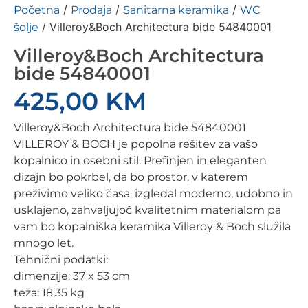
/
/
/
Početna
Prodaja
Sanitarna keramika
WC
/ Villeroy&Boch Architectura bide 54840001
šolje
Villeroy&Boch Architectura
bide 54840001
425,00
KM
Villeroy&Boch Architectura bide 54840001
VILLEROY & BOCH je popolna rešitev za vašo
kopalnico in osebni stil. Prefinjen in eleganten
dizajn bo pokrbel, da bo prostor, v katerem
preživimo veliko časa, izgledal moderno, udobno in
usklajeno, zahvaljujoč kvalitetnim materialom pa
vam bo kopalniška keramika Villeroy & Boch služila
mnogo let.
Tehnični podatki:
dimenzije: 37 x 53 cm
teža: 18,35 kg