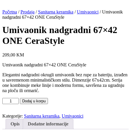
Početna
/
Prodaja
/
Sanitarna keramika
/
Umivaonici
/ Umivaonik
nadgradni 67×42 ONE CeraStyle
Umivaonik nadgradni 67×42
ONE CeraStyle
209,00
KM
Umivaonik nadgradni 67×42 ONE CeraStyle
Elegantni nadgradni okrugli umivaonik bez rupe za bateriju, izrađen
u savremenom minimalističkom stilu. Dimenzije 67x42cm. Serija
one kombinuje meke linije i modernu formu, savršena za ugradnju
na ploču ili ormarić.
Umivaonik
Dodaj u korpu
nadgradni
67×42
Kategorije:
Sanitarna keramika
,
Umivaonici
ONE
CeraStyle
Opis
Dodatne informacije
količina