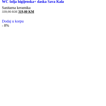
WC šolja higijenska+ daska Sava Kala
Sanitarna keramika
339,90
KM
Original
319,00
KM
Current
price
price
was:
is:
Dodaj u korpu
339,90 KM.
319,00 KM.
- 8%