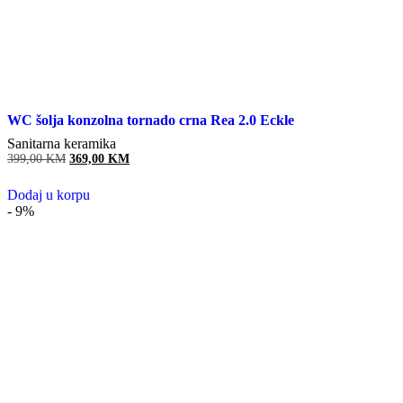
WC šolja konzolna tornado crna Rea 2.0 Eckle
Sanitarna keramika
399,00
KM
Original
369,00
KM
Current
price
price
was:
is:
Dodaj u korpu
399,00 KM.
369,00 KM.
- 9%