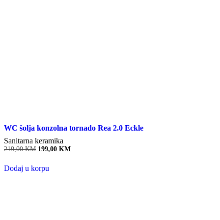
WC šolja konzolna tornado Rea 2.0 Eckle
Sanitarna keramika
219,00
KM
Original
199,00
KM
Current
price
price
was:
is:
Dodaj u korpu
219,00 KM.
199,00 KM.