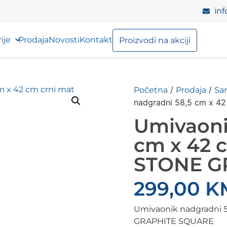
inf
ije
Prodaja
Novosti
Kontakt
Proizvodi na akciji
/
/
Početna
Prodaja
Sa
nadgradni 58,5 cm x 4
Umivaoni
cm x 42 
STONE G
299,00
K
Umivaonik nadgradni 5
GRAPHITE SQUARE