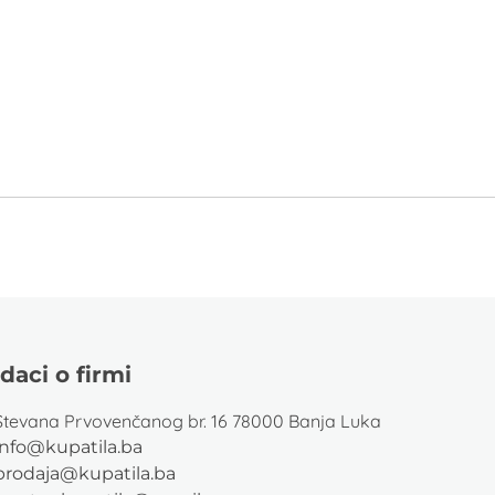
daci o firmi
Stevana Prvovenčanog br. 16 78000 Banja Luka
info@kupatila.ba
prodaja@kupatila.ba