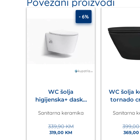
Povezani proizvodi
- 4%
- 6%
lić
WC šolja
WC šolja 
ja
higijenska+ daska
tornado c
 sa
Sava Kala
2.0 Ec
mika
Sanitarna keramika
Sanitarna 
an
339,90
KM
399,0
319,00
KM
369,0