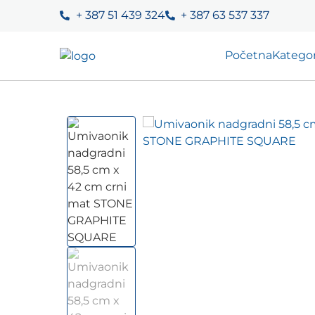
+ 387 51 439 324
+ 387 63 537 337
Početna
Kategor