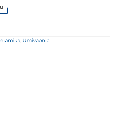
pu
keramika
,
Umivaonici