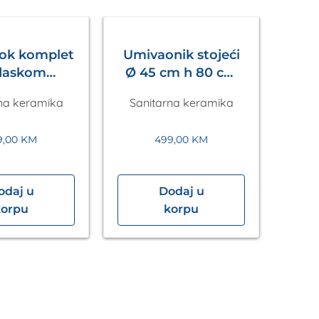
ok komplet
Umivaonik stojeći
daskom
Ø 45 cm h 80 cm
alni bijeli
bijeli VENTURI
na keramika
Sanitarna keramika
URI VITA
VITA
9,00
KM
499,00
KM
odaj u
Dodaj u
Umi
korpu
korpu
48
L
San