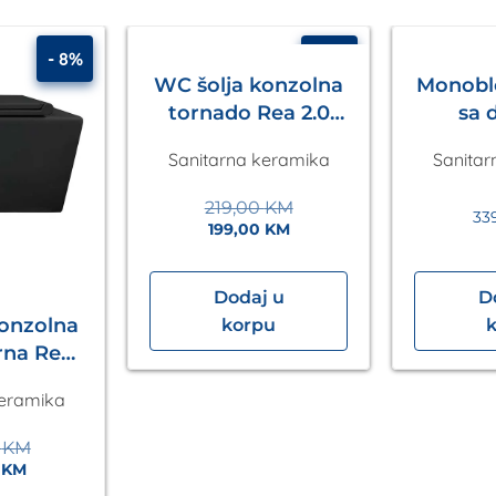
- 8%
- 9%
WC šolja konzolna
Monobl
tornado Rea 2.0
sa 
Eckle
univerz
Sanitarna keramika
Sanitar
VENT
219,00
KM
33
199,00
KM
Dodaj u
D
konzolna
korpu
rna Rea
kle
keramika
0
KM
0
KM