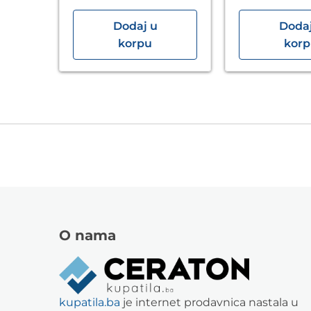
Dodaj u
Dodaj
korpu
kor
O nama
kupatila.ba
je internet prodavnica nastala u