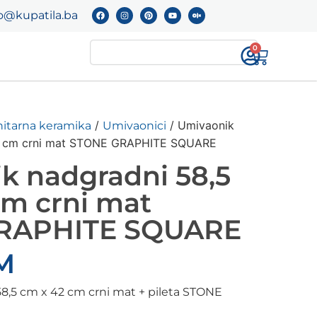
o@kupatila.ba
0
/
/ Umivaonik
nitarna keramika
Umivaonici
2 cm crni mat STONE GRAPHITE SQUARE
k nadgradni 58,5
cm crni mat
RAPHITE SQUARE
M
8,5 cm x 42 cm crni mat + pileta STONE