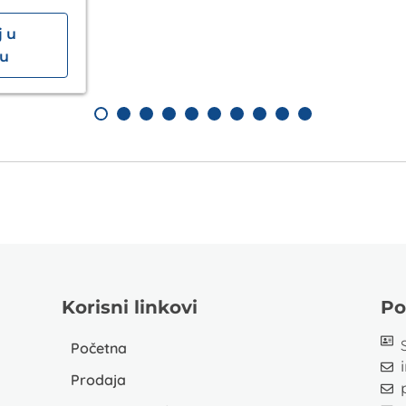
 u
pu
Korisni linkovi
Po
Početna
Prodaja