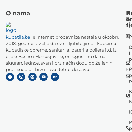
O nama
K
P
li
o
fi
P
P
kupatila.ba
je internet prodavnica nastala u oktobru
2018. godine iz želje da svim ljubiteljima i kupcima
D
kupatilske opreme, sanitarija, baterija bojlera itd. iz
i
cijele Bosne i Hercegovine, omogućimo da na
p
siguran, jednostavan i brz način dođu do željenih
P
proizvoda uz brzu i kvalitetnu dostavu.
p
r
K
N
K
P
p