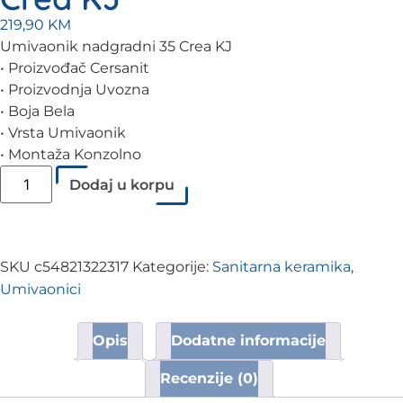
219,90
KM
Umivaonik nadgradni 35 Crea KJ
• Proizvođač Cersanit
• Proizvodnja Uvozna
• Boja Bela
• Vrsta Umivaonik
• Montaža Konzolno
Dodaj u korpu
SKU
c54821322317
Kategorije:
Sanitarna keramika
,
Umivaonici
Opis
Dodatne informacije
Recenzije (0)