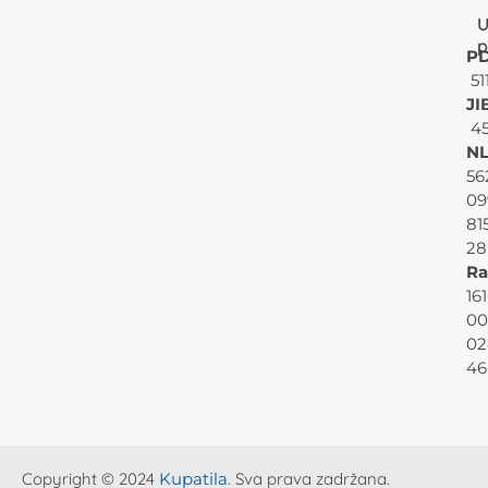
U
p
PD
51
JI
45
NL
56
09
81
28
Ra
161
00
02
46
Copyright © 2024
Kupatila
. Sva prava zadržana.