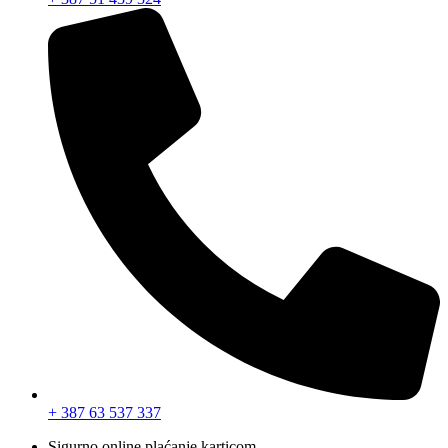
+ 387 63 537 337
Sigurno online plaćanje karticom