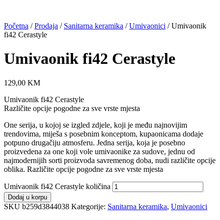
Početna
/
Prodaja
/
Sanitarna keramika
/
Umivaonici
/ Umivaonik
fi42 Cerastyle
Umivaonik fi42 Cerastyle
129,00
KM
Umivaonik fi42 Cerastyle
Različite opcije pogodne za sve vrste mjesta
One serija, u kojoj se izgled zdjele, koji je među najnovijim
trendovima, miješa s posebnim konceptom, kupaonicama dodaje
potpuno drugačiju atmosferu. Jedna serija, koja je posebno
proizvedena za one koji vole umivaonike za sudove, jednu od
najmodernijih sorti proizvoda savremenog doba, nudi različite opcije
oblika. Različite opcije pogodne za sve vrste mjesta
Umivaonik fi42 Cerastyle količina
Dodaj u korpu
SKU
b259d3844038
Kategorije:
Sanitarna keramika
,
Umivaonici