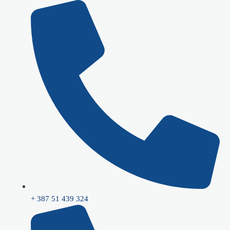
Skip
to
content
+ 387 51 439 324