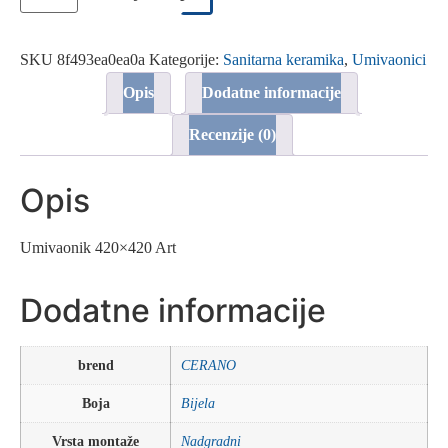
Art
Kala
količina
SKU
8f493ea0ea0a
Kategorije:
Sanitarna keramika
,
Umivaonici
Opis
Dodatne informacije
Recenzije (0)
Opis
Umivaonik 420×420 Art
Dodatne informacije
brend
CERANO
Boja
Bijela
Vrsta montaže
Nadgradni