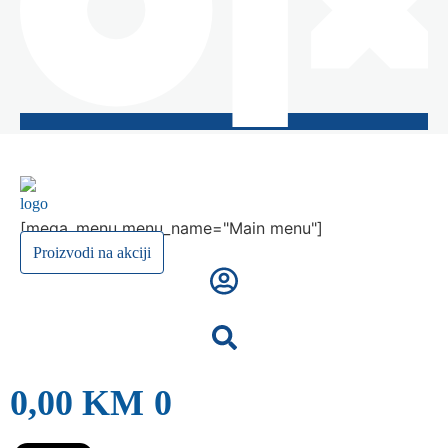
[mega_menu menu_name="Main menu"]
Proizvodi na akciji
0,00
KM
0