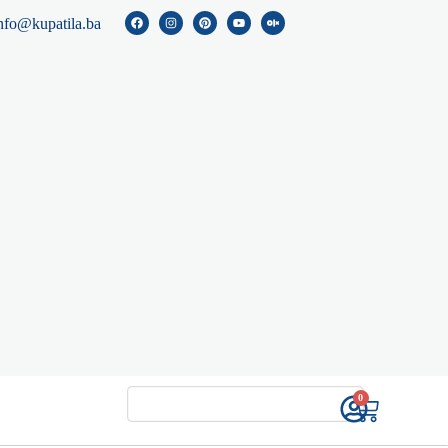
nfo@kupatila.ba
0