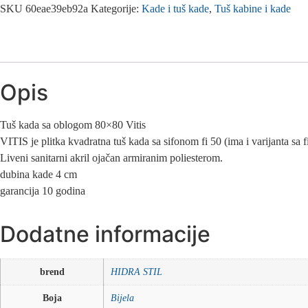
SKU
60eae39eb92a
Kategorije:
Kade i tuš kade
,
Tuš kabine i kade
Opis
Tuš kada sa oblogom 80×80 Vitis
VITIS je plitka kvadratna tuš kada sa sifonom fi 50 (ima i varijanta sa
Liveni sanitarni akril ojačan armiranim poliesterom.
dubina kade 4 cm
garancija 10 godina
Dodatne informacije
brend
HIDRA STIL
Boja
Bijela