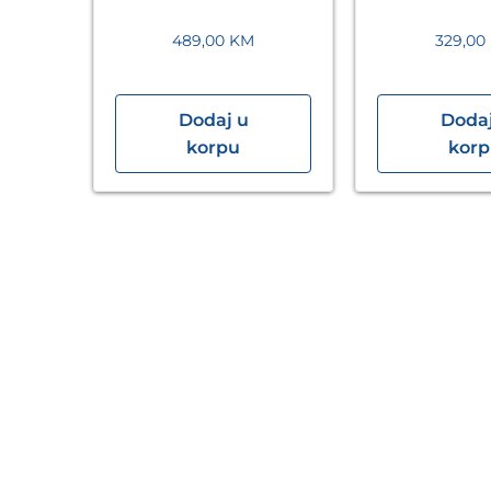
Eckle
489,00
KM
329,00
Dodaj u
Dodaj
40×80
korpu
kor
sbad