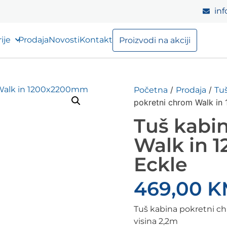
inf
ije
Prodaja
Novosti
Kontakt
Proizvodi na akciji
/
/
Početna
Prodaja
Tuš
pokretni chrom Walk i
Tuš kabi
Walk in
Eckle
469,00
K
Tuš kabina pokretni 
visina 2,2m