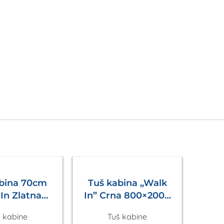
abina 70cm
Tuš kabina ,,Walk
In Zlatna
In” Crna 800×2000
Eckle
Eckle
 kabine
Tuš kabine