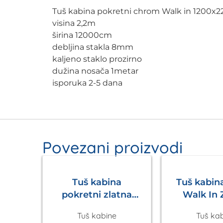
Tuš kabina pokretni chrom Walk in 1200
visina 2,2m
širina 12000cm
debljina stakla 8mm
kaljeno staklo prozirno
dužina nosača 1metar
isporuka 2-5 dana
Povezani proizvodi
Tuš kabina
Tuš kabin
pokretni zlatna
Walk In 
Walk in
Eck
Tuš kabine
Tuš ka
1200x2200mm