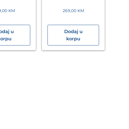
9,00
KM
269,00
KM
odaj u
Dodaj u
Tuš
korpu
korpu
In”