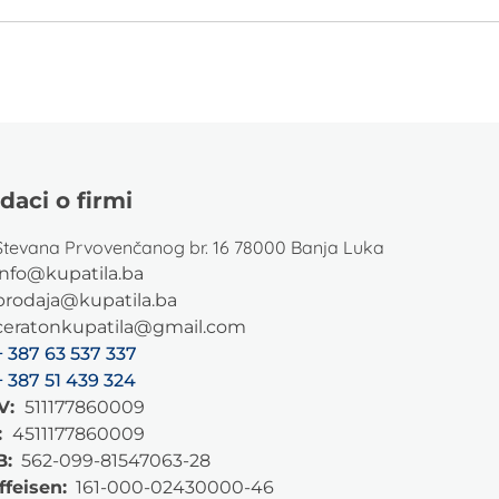
daci o firmi
Stevana Prvovenčanog br. 16 78000 Banja Luka
info@kupatila.ba
prodaja@kupatila.ba
ceratonkupatila@gmail.com
+ 387 63 537 337
+ 387 51 439 324
V:
511177860009
:
4511177860009
B:
562-099-81547063-28
ffeisen:
161-000-02430000-46