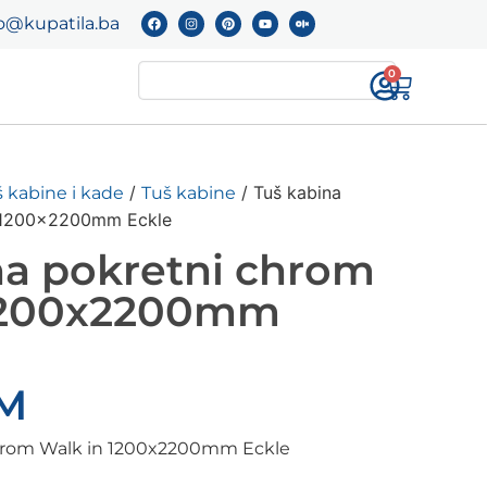
o@kupatila.ba
0
/
/ Tuš kabina
 kabine i kade
Tuš kabine
n 1200x2200mm Eckle
na pokretni chrom
 1200x2200mm
M
chrom Walk in 1200x2200mm Eckle