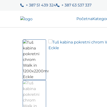
+ 387 51 439 324
+ 387 63 537 337
Početna
Kategor