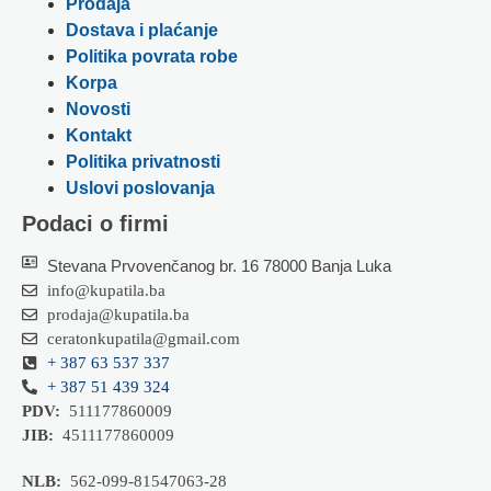
Prodaja
Dostava i plaćanje
Politika povrata robe
Korpa
Novosti
Kontakt
Politika privatnosti
Uslovi poslovanja
Podaci o firmi
Stevana Prvovenčanog br. 16 78000 Banja Luka
info@kupatila.ba
prodaja@kupatila.ba
ceratonkupatila@gmail.com
+ 387 63 537 337
+ 387 51 439 324
PDV:
511177860009
JIB:
4511177860009
NLB:
562-099-81547063-28