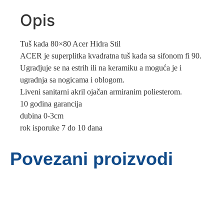
Opis
Tuš kada 80×80 Acer Hidra Stil
ACER je superplitka kvadratna tuš kada sa sifonom fi 90.
Ugradjuje se na estrih ili na keramiku a moguća je i
ugradnja sa nogicama i oblogom.
Liveni sanitarni akril ojačan armiranim poliesterom.
10 godina garancija
dubina 0-3cm
rok isporuke 7 do 10 dana
Povezani proizvodi