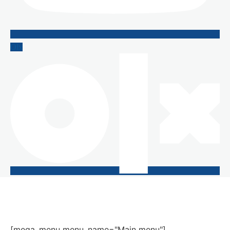
Olx
[mega_menu menu_name="Main menu"]