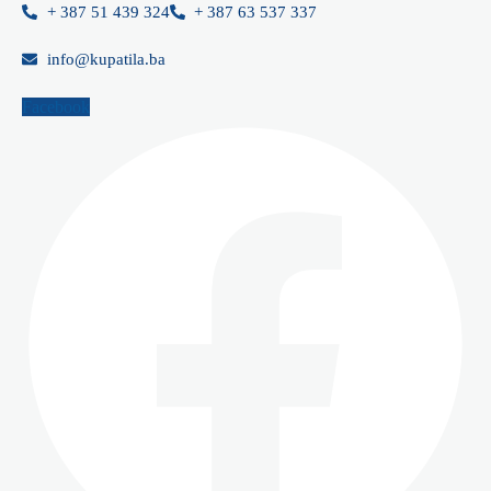
Skip
+ 387 51 439 324
+ 387 63 537 337
to
info@kupatila.ba
content
Facebook