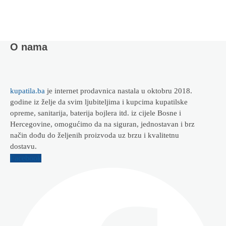
O nama
kupatila.ba
je internet prodavnica nastala u oktobru 2018.
godine iz želje da svim ljubiteljima i kupcima kupatilske
opreme, sanitarija, baterija bojlera itd. iz cijele Bosne i
Hercegovine, omogućimo da na siguran, jednostavan i brz
način dođu do željenih proizvoda uz brzu i kvalitetnu
dostavu.
Facebook