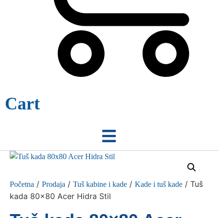
Cart
/
/
/
/ Tuš
Početna
Prodaja
Tuš kabine i kade
Kade i tuš kade
kada 80×80 Acer Hidra Stil