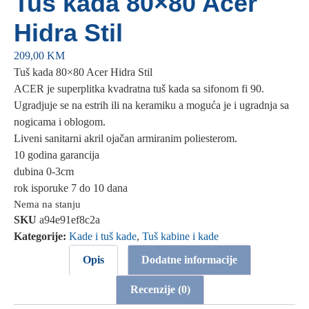
Tuš kada 80×80 Acer
Hidra Stil
209,00
KM
Tuš kada 80×80 Acer Hidra Stil
ACER je superplitka kvadratna tuš kada sa sifonom fi 90.
Ugradjuje se na estrih ili na keramiku a moguća je i ugradnja sa
nogicama i oblogom.
Liveni sanitarni akril ojačan armiranim poliesterom.
10 godina garancija
dubina 0-3cm
rok isporuke 7 do 10 dana
Nema na stanju
SKU
a94e91ef8c2a
Kategorije:
Kade i tuš kade
,
Tuš kabine i kade
Opis
Dodatne informacije
Recenzije (0)