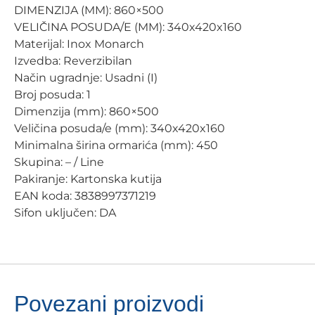
DIMENZIJA (MM): 860×500
VELIČINA POSUDA/E (MM): 340x420x160
Materijal: Inox Monarch
Izvedba: Reverzibilan
Način ugradnje: Usadni (I)
Broj posuda: 1
Dimenzija (mm): 860×500
Veličina posuda/e (mm): 340x420x160
Minimalna širina ormarića (mm): 450
Skupina: – / Line
Pakiranje: Kartonska kutija
EAN koda: 3838997371219
Sifon uključen: DA
Povezani proizvodi