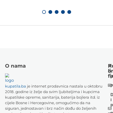
O nama
K
P
li
o
fi
P
kupatila.ba
je internet prodavnica nastala u oktobru
P
2018. godine iz želje da svim ljubiteljima i kupcima
D
kupatilske opreme, sanitarija, baterija bojlera itd. iz
i
cijele Bosne i Hercegovine, omogućimo da na
p
siguran, jednostavan i brz način dođu do željenih