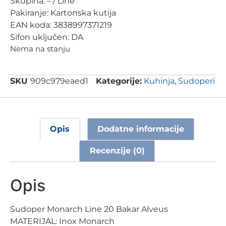
Skupina: – / Line
Pakiranje: Kartonska kutija
EAN koda: 3838997371219
Sifon uključen: DA
Nema na stanju
SKU
909c979eaed1
Kategorije:
Kuhinja
,
Sudoperi
Opis
Dodatne informacije
Recenzije (0)
Opis
Sudoper Monarch Line 20 Bakar Alveus
MATERIJAL: Inox Monarch