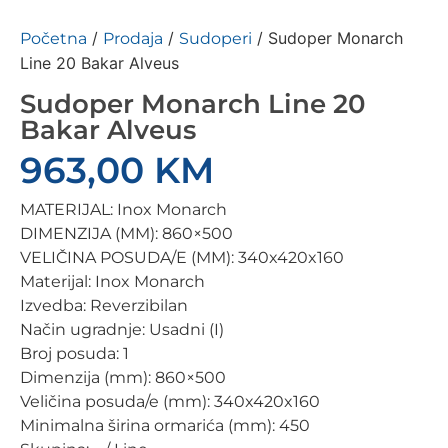
/
/
/ Sudoper Monarch
Početna
Prodaja
Sudoperi
Line 20 Bakar Alveus
Sudoper Monarch Line 20
Bakar Alveus
963,00
KM
MATERIJAL: Inox Monarch
DIMENZIJA (MM): 860×500
VELIČINA POSUDA/E (MM): 340x420x160
Materijal: Inox Monarch
Izvedba: Reverzibilan
Način ugradnje: Usadni (I)
Broj posuda: 1
Dimenzija (mm): 860×500
Veličina posuda/e (mm): 340x420x160
Minimalna širina ormarića (mm): 450