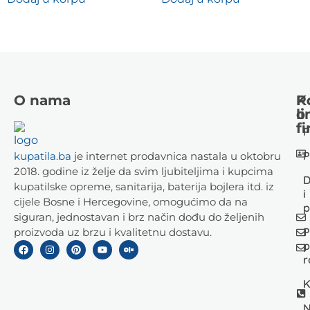
O nama
K
P
li
o
fi
P
P
kupatila.ba
je internet prodavnica nastala u oktobru
2018. godine iz želje da svim ljubiteljima i kupcima
D
kupatilske opreme, sanitarija, baterija bojlera itd. iz
i
cijele Bosne i Hercegovine, omogućimo da na
p
siguran, jednostavan i brz način dođu do željenih
P
proizvoda uz brzu i kvalitetnu dostavu.
p
r
K
N