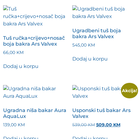
Ugradbeni tuš boja
bakra Ars Valvex
Tuš ručka+crijevo+nosač
boja bakra Ars Valvex
545,00
KM
66,00
KM
Dodaj u korpu
Dodaj u korpu
Akcija!
Ugradna niša bakar Aura
Usponski tuš bakar Ars
AquaLux
Valvex
139,00
KM
539,00
KM
509,00
KM
Dodaj u korpu
Dodaj u korpu