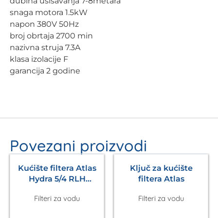
dubina usisavanja 7-8metara
snaga motora 1.5kW
napon 380V 50Hz
broj obrtaja 2700 min
nazivna struja 7.3A
klasa izolacije F
garancija 2 godine
Povezani proizvodi
Kućište filtera Atlas
Ključ za kućište
Hydra 5/4 RLH
filtera Atlas
90mcr Atlas
Filteri za vodu
Filteri za vodu