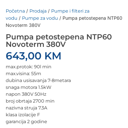
/
/
Početna
Prodaja
Pumpe i filteri za
/
/ Pumpa petostepena NTP60
vodu
Pumpe za vodu
Novoterm 380V
Pumpa petostepena NTP60
Novoterm 380V
643,00
KM
max.protok: 90l min
max.visina: 55m
dubina usisavanja 7-8metara
snaga motora 1.5kW
napon 380V 50Hz
broj obrtaja 2700 min
nazivna struja 7.3A
klasa izolacije F
garancija 2 godine