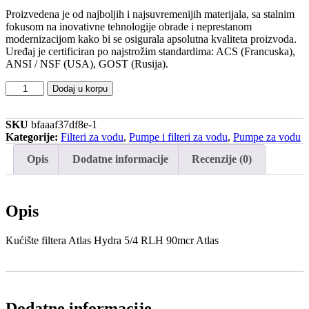
Proizvedena je od najboljih i najsuvremenijih materijala, sa stalnim
fokusom na inovativne tehnologije obrade i neprestanom
modernizacijom kako bi se osigurala apsolutna kvaliteta proizvoda.
Uređaj je certificiran po najstrožim standardima: ACS (Francuska),
ANSI / NSF (USA), GOST (Rusija).
Kućište
Dodaj u korpu
filtera
Atlas
Hydra
SKU
bfaaaf37df8e-1
5/4
Kategorije:
Filteri za vodu
,
Pumpe i filteri za vodu
,
Pumpe za vodu
RLH
Opis
Dodatne informacije
Recenzije (0)
90mcr
Atlas
količina
Opis
Kućište filtera Atlas Hydra 5/4 RLH 90mcr Atlas
Dodatne informacije