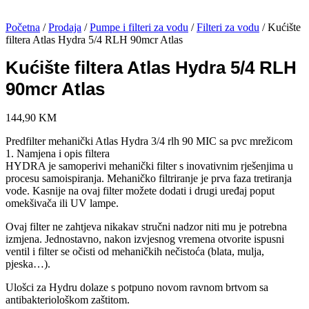
Početna
/
Prodaja
/
Pumpe i filteri za vodu
/
Filteri za vodu
/ Kućište
filtera Atlas Hydra 5/4 RLH 90mcr Atlas
Kućište filtera Atlas Hydra 5/4 RLH
90mcr Atlas
144,90
KM
Predfilter mehanički Atlas Hydra 3/4 rlh 90 MIC sa pvc mrežicom
1. Namjena i opis filtera
HYDRA je samoperivi mehanički filter s inovativnim rješenjima u
procesu samoispiranja. Mehaničko filtriranje je prva faza tretiranja
vode. Kasnije na ovaj filter možete dodati i drugi uređaj poput
omekšivača ili UV lampe.
Ovaj filter ne zahtjeva nikakav stručni nadzor niti mu je potrebna
izmjena. Jednostavno, nakon izvjesnog vremena otvorite ispusni
ventil i filter se očisti od mehaničkih nečistoća (blata, mulja,
pjeska…).
Ulošci za Hydru dolaze s potpuno novom ravnom brtvom sa
antibakteriološkom zaštitom.