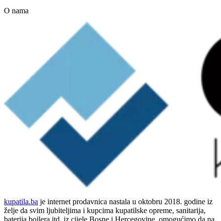
O nama
kupatila.ba
je internet prodavnica nastala u oktobru 2018. godine iz
želje da svim ljubiteljima i kupcima kupatilske opreme, sanitarija,
baterija bojlera itd. iz cijele Bosne i Hercegovine, omogućimo da na