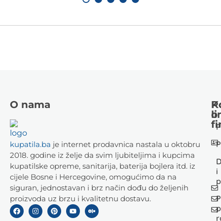
O nama
K
P
li
o
fi
P
P
kupatila.ba
je internet prodavnica nastala u oktobru
2018. godine iz želje da svim ljubiteljima i kupcima
D
kupatilske opreme, sanitarija, baterija bojlera itd. iz
i
cijele Bosne i Hercegovine, omogućimo da na
p
siguran, jednostavan i brz način dođu do željenih
P
proizvoda uz brzu i kvalitetnu dostavu.
p
r