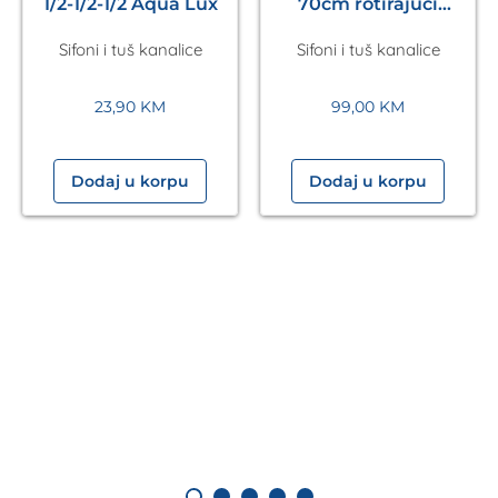
1/2-1/2-1/2 Aqua Lux
70cm rotirajući
odvod Aura Aqualux
Sifoni i tuš kanalice
Sifoni i tuš kanalice
23,90
KM
99,00
KM
Dodaj u korpu
Dodaj u korpu