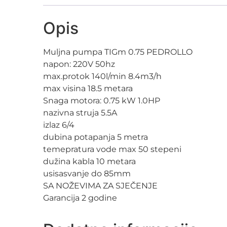
Opis
Muljna pumpa TIGm 0.75 PEDROLLO
napon: 220V 50hz
max.protok 140l/min 8.4m3/h
max visina 18.5 metara
Snaga motora: 0.75 kW 1.0HP
nazivna struja 5.5A
izlaz 6/4
dubina potapanja 5 metra
temepratura vode max 50 stepeni
dužina kabla 10 metara
usisasvanje do 85mm
SA NOŽEVIMA ZA SJEČENJE
Garancija 2 godine