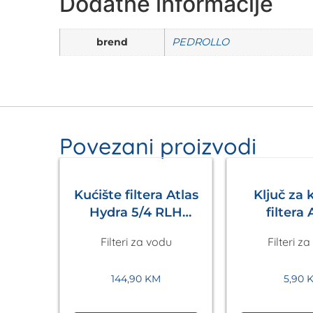
Dodatne informacije
brend
PEDROLLO
Povezani proizvodi
Kućište filtera Atlas
Ključ za 
Hydra 5/4 RLH
filtera 
90mcr Atlas
Filteri za vodu
Filteri z
144,90
KM
5,90