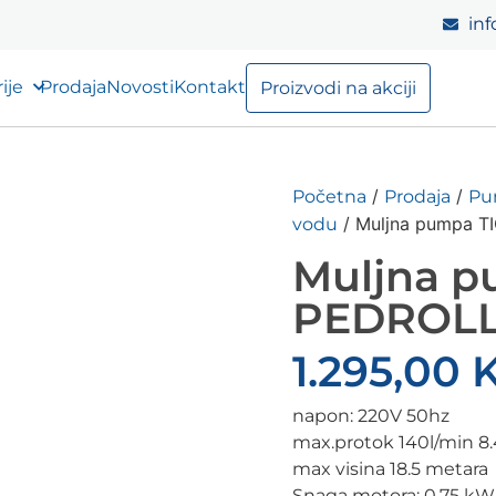
inf
ije
Prodaja
Novosti
Kontakt
Proizvodi na akciji
/
/
Početna
Prodaja
Pum
/ Muljna pumpa T
vodu
Muljna p
PEDROL
1.295,00
napon: 220V 50hz
max.protok 140l/min 8
max visina 18.5 metara
Snaga motora: 0.75 kW