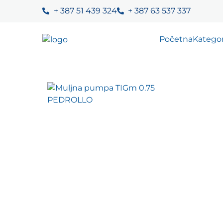
+ 387 51 439 324
+ 387 63 537 337
Početna
Kategor