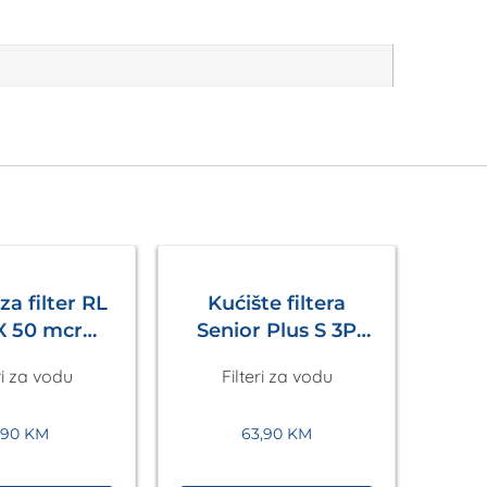
za filter RL
Kućište filtera
X 50 mcr
Senior Plus S 3P
ige Atlas
BFO BX TS 1” Atlas
ri za vodu
Filteri za vodu
1,90
KM
63,90
KM