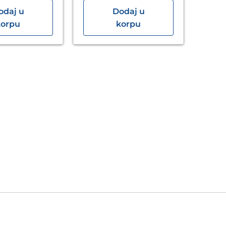
odaj u
Dodaj u
Ku
korpu
korpu
Sen
AFO