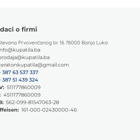
daci o firmi
Stevana Prvovenčanog br. 16 78000 Banja Luka
info@kupatila.ba
prodaja@kupatila.ba
ceratonkupatila@gmail.com
+ 387 63 537 337
+ 387 51 439 324
V:
511177860009
:
4511177860009
B:
562-099-81547063-28
ffeisen:
161-000-02430000-46