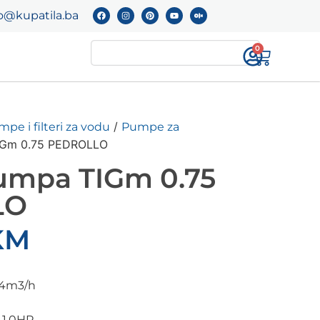
o@kupatila.ba
0
/
pe i filteri za vodu
Pumpe za
IGm 0.75 PEDROLLO
umpa TIGm 0.75
LO
KM
.4m3/h
 1.0HP