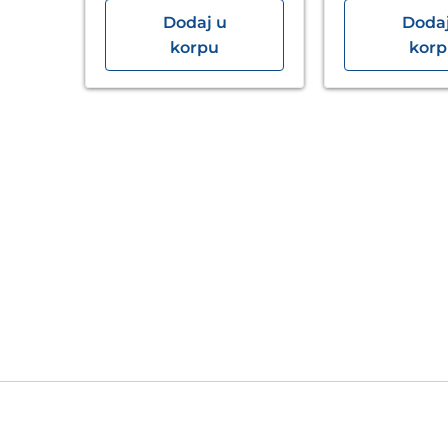
Dodaj u
Dodaj
era
korpu
kor
3/4-
u