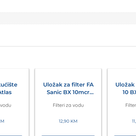
kućište
Uložak za filter FA
Uložak 
Atlas
Sanic BX 10mcr
10 B
Atlas
Catr
a vodu
Filteri za vodu
Filte
KM
12,90
KM
1