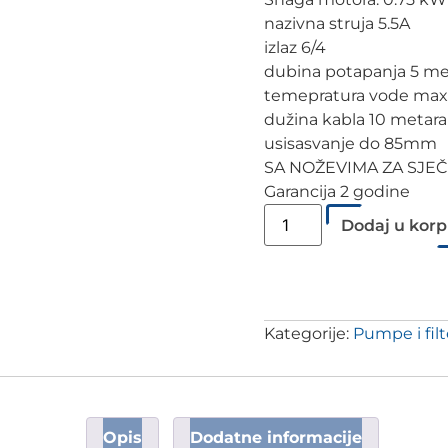
nazivna struja 5.5A
izlaz 6/4
dubina potapanja 5 me
temepratura vode max
dužina kabla 10 metara
usisasvanje do 85mm
SA NOŽEVIMA ZA SJE
Garancija 2 godine
Dodaj u kor
Kategorije:
Pumpe i filt
Opis
Dodatne informacije