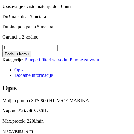
Usisavanje čvrste materije do 10mm
Dužina kabla: 5 metara
Dubina potapanja 5 metara
Garancija 2 godine
Muljna
pumpa
Dodaj u korpu
STS
Kategorije:
Pumpe i filteri za vodu
,
Pumpe za vodu
800
HL
Opis
M/CE
Dodatne informacije
MARINA
količina
Opis
Muljna pumpa STS 800 HL M/CE MARINA
Napon: 220-240V/50Hz
Max.protok: 220l/min
Max.visina: 9 m