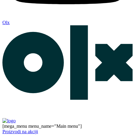
Olx
[mega_menu menu_name="Main menu"]
Proizvodi na akciji