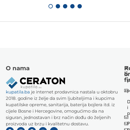
O nama
K
P
li
o
fi
P
P
kupatila.ba
je internet prodavnica nastala u oktobru
2018. godine iz želje da svim ljubiteljima i kupcima
D
kupatilske opreme, sanitarija, baterija bojlera itd. iz
i
cijele Bosne i Hercegovine, omogućimo da na
p
siguran, jednostavan i brz način dođu do željenih
P
proizvoda uz brzu i kvalitetnu dostavu.
p