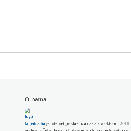
O nama
kupatila.ba
je internet prodavnica nastala u oktobru 2018.
godine iz želje da svim ljubiteljima i kupcima kupatilske