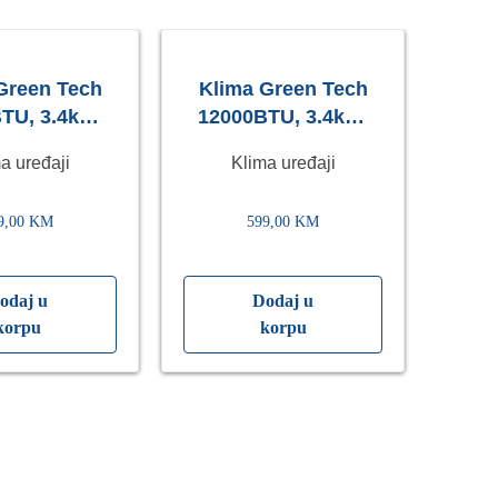
Green Tech
Klima Green Tech
Te
TU, 3.4kW,
12000BTU, 3.4kW,
90
32, -15°C ~
A++, R32, -15°C ~
10
a uređaji
Klima uređaji
WiFi, crna
53°C, WiFi, bijela
9,00
KM
599,00
KM
odaj u
Dodaj u
korpu
korpu