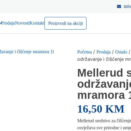
inf
Prodaja
Novosti
Kontakt
Proizvodi na akciji
/
/
Početna
Prodaja
Ostalo
održavanje i čišćenje m
Mellerud 
održavanje
mramora 
16,50
KM
Mellerud sredstvo za čišćenj
osvježava sve prirodne i um