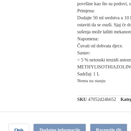
površine kao što su podovi, s
Primjena:
Dodajte 50 ml sredstva u 10 
ostaviti da se osuši. Sjaj će 
sušenja može laštiti mekano
Napomena:
Čuvati od dohvata djece.
Sastav:
< 5 % neionski tenzidi a
METHYLISOTHIAZOLINO
Sadržaj: 1 L
Nema na stanju
SKU
47052d24b652
Kateg
Opis
Dodatne informacije
Recenzije (0)