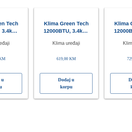
en Tech
Klima Green Tech
Klima 
 3.4kW,
12000BTU, 3.4kW,
12000B
-22°C ~
A++, R32, -22°C ~
A++, R
eđaji
Klima uređaji
Klim
ijačem,
53°C, s grijačem,
53°C, 
bij.
bijela
KM
619,00
KM
72
 u
Dodaj u
D
u
korpu