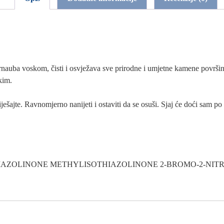
rnauba voskom, čisti i osvježava sve prirodne i umjetne kamene površi
kim.
ešajte. Ravnomjerno nanijeti i ostaviti da se osuši. Sjaj će doći sam po
NZISOTHIAZOLINONE METHYLISOTHIAZOLINONE 2-BROMO-2-NITRO