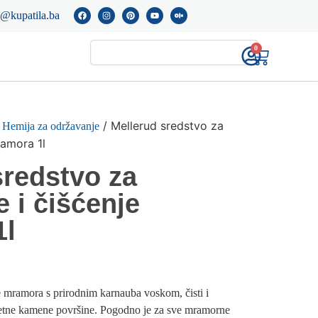
o@kupatila.ba
0
/
/ Mellerud sredstvo za
Hemija za održavanje
ramora 1l
sredstvo za
 i čišćenje
1l
e mramora s prirodnim karnauba voskom, čisti i
jetne kamene površine. Pogodno je za sve mramorne