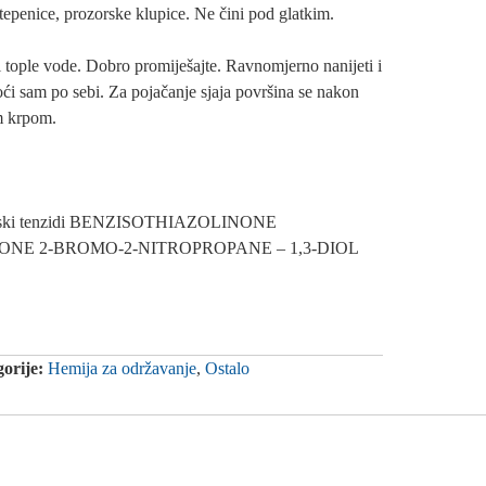
tepenice, prozorske klupice. Ne čini pod glatkim.
l tople vode. Dobro promiješajte. Ravnomjerno nanijeti i
doći sam po sebi. Za pojačanje sjaja površina se nakon
m krpom.
nionski tenzidi BENZISOTHIAZOLINONE
NE 2-BROMO-2-NITROPROPANE – 1,3-DIOL
orije:
Hemija za održavanje
,
Ostalo