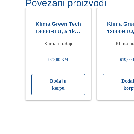
Povezani proizvodi
et
Klima Green Tech
Klima Gre
iranje
18000BTU, 5.1kW,
12000BTU,
on,
A++, R32, -20°C ~
A++, R32, 
Klima uređaji
Klima ur
53°C, WiFi, bijela
53°C, s gr
WiFi, 
970,00
KM
619,00
Dodaj u
Dodaj
korpu
korp