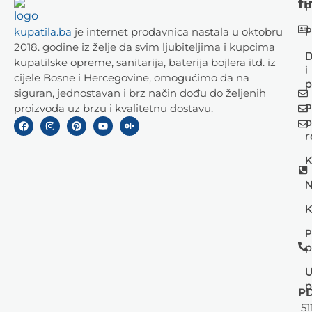
fi
P
P
kupatila.ba
je internet prodavnica nastala u oktobru
2018. godine iz želje da svim ljubiteljima i kupcima
D
kupatilske opreme, sanitarija, baterija bojlera itd. iz
i
cijele Bosne i Hercegovine, omogućimo da na
p
siguran, jednostavan i brz način dođu do željenih
P
proizvoda uz brzu i kvalitetnu dostavu.
p
r
K
N
K
P
p
U
p
PD
51