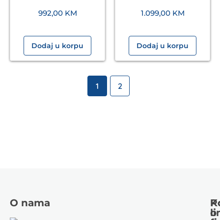
992,00
KM
1.099,00
KM
Dodaj u korpu
Dodaj u korpu
1
2
O nama
K
P
li
o