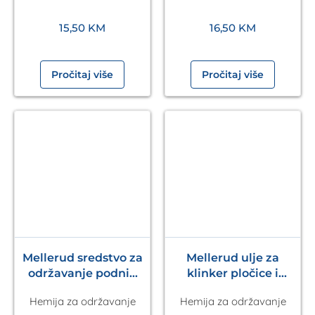
15,50
KM
16,50
KM
Pročitaj više
Pročitaj više
Mellerud sredstvo za
Mellerud ulje za
održavanje podnih
klinker pločice i
pločica 1l
keramiku 1l
Hemija za održavanje
Hemija za održavanje