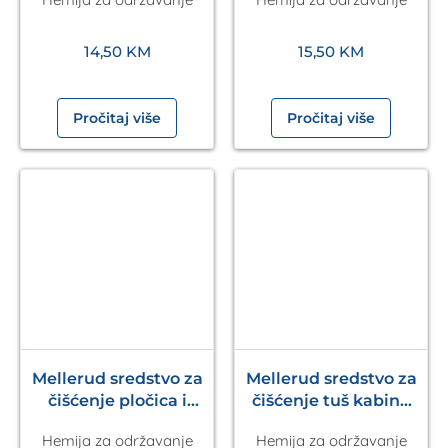
14,50
KM
15,50
KM
Pročitaj više
Pročitaj više
Mellerud sredstvo za
Mellerud sredstvo za
čišćenje pločica i
čišćenje tuš kabina
kamena 1l
500ml
Hemija za održavanje
Hemija za održavanje