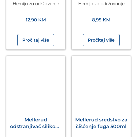
Hemija za održavanje
Hemija za održavanje
ml
g
12,90
KM
8,95
KM
Pročitaj više
Pročitaj više
Mellerud
Mellerud sredstvo za
odstranjivač silikona
čišćenje fuga 500ml
250 ml