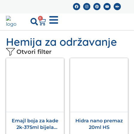
0
Hemija za održavanje
Otvori filter
Emajl boja za kade
Hidra nano premaz
2k-375ml bijela
20ml HS
SARATOGA