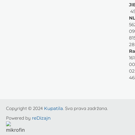
JI
45
NL
56
09
81
28
Ra
161
00
02
46
Copyright © 2024
Kupatila
. Sva prava zadržana.
Powered by
reDizajn