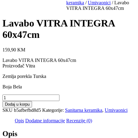
keramika
/
Umivaonici
/ Lavabo
VITRA INTEGRA 60x47cm
Lavabo VITRA INTEGRA
60x47cm
159,90
KM
Lavabo VITRA INTEGRA 60x47cm
Proizvođač Vitra
Zemlja porekla Turska
Boja Bela
Lavabo
VITRA
Dodaj u korpu
INTEGRA
SKU
b5afbefbd8d5
Kategorije:
Sanitarna keramika
,
Umivaonici
60x47cm
količina
Opis
Dodatne informacije
Recenzije (0)
Opis