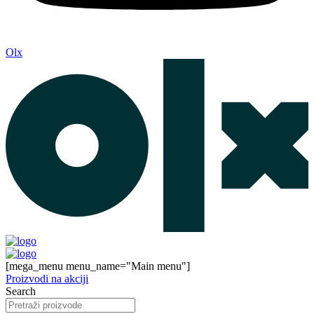
Olx
[mega_menu menu_name="Main menu"]
Proizvodi na akciji
Search