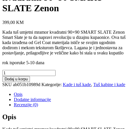
SLATE Zenon
399,00
KM
Kada tuš umjetni mramor kvadratni 90×90 SMART SLATE Zenon
Smart Slate je tu da napravi revoluciju u dizajnu kupaonice. Ova tuš
kada izrađena od Gel Coat materijala ističe se svojim ugodnim
dodirom i mekom teksturom škriljevca. Lagana je i jednostavna za
postavljanje, prilagodljive je veličine kako bi stala u svaku kupatilo
rok isporuke 5-10 dana
Kada
tuš
Dodaj u korpu
umjetni
SKU
ab051b10989d
Kategorije:
Kade i tuš kade
,
Tuš kabine i kade
mramor
kvadratni
Opis
90×90
Dodatne informacije
SMART
Recenzije (0)
SLATE
Zenon
Opis
količina