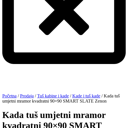
Početna
/
Prodaja
/
Tuš kabine i kade
/
Kade i tuš kade
/ Kada tuš
umjetni mramor kvadratni 90×90 SMART SLATE Zenon
Kada tuš umjetni mramor
kvadratni 90×90 SMART