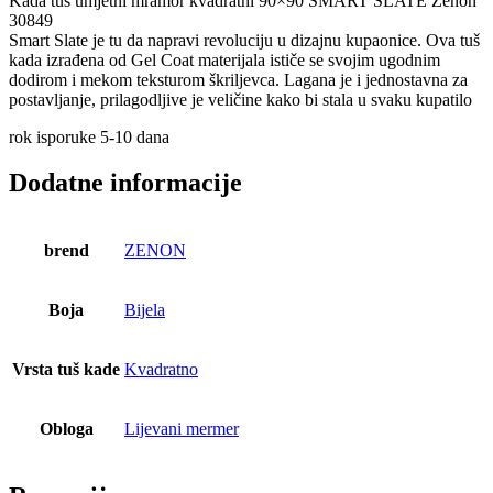
Kada tuš umjetni mramor kvadratni 90×90 SMART SLATE Zenon
30849
Smart Slate je tu da napravi revoluciju u dizajnu kupaonice. Ova tuš
kada izrađena od Gel Coat materijala ističe se svojim ugodnim
dodirom i mekom teksturom škriljevca. Lagana je i jednostavna za
postavljanje, prilagodljive je veličine kako bi stala u svaku kupatilo
rok isporuke 5-10 dana
Dodatne informacije
brend
ZENON
Boja
Bijela
Vrsta tuš kade
Kvadratno
Obloga
Lijevani mermer