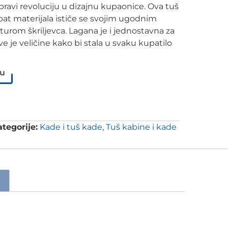
pravi revoluciju u dizajnu kupaonice. Ova tuš
oat materijala ističe se svojim ugodnim
rom škriljevca. Lagana je i jednostavna za
ive je veličine kako bi stala u svaku kupatilo
pu
tegorije:
Kade i tuš kade
,
Tuš kabine i kade