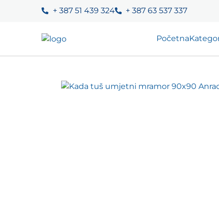
+ 387 51 439 324
+ 387 63 537 337
Početna
Kategor