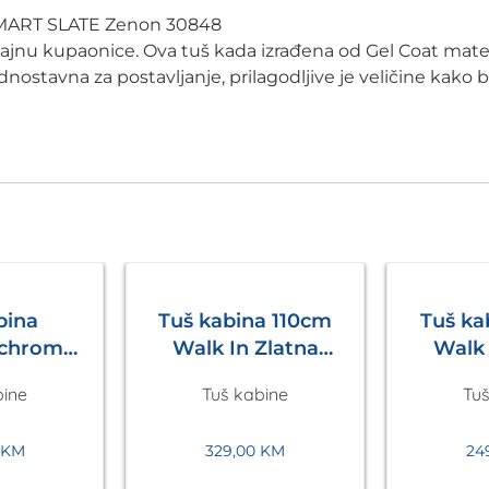
SMART SLATE Zenon 30848
izajnu kupaonice. Ova tuš kada izrađena od Gel Coat mate
ostavna za postavljanje, prilagodljive je veličine kako b
bina
Tuš kabina 110cm
Tuš k
 chrom
Walk In Zlatna
Walk 
 in
Eckle
bine
Tuš kabine
Tuš
200mm
le
0
KM
329,00
KM
24