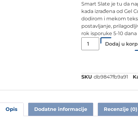
Smart Slate je tu da na
kada izrađena od Gel C
dodirom i mekom tekstu
postavljanje, prilagodlj
rok isporuke 5-10 dana
Dodaj u kor
SKU
db9847fb9a91
Ka
Opis
Dodatne informacije
Recenzije (0)