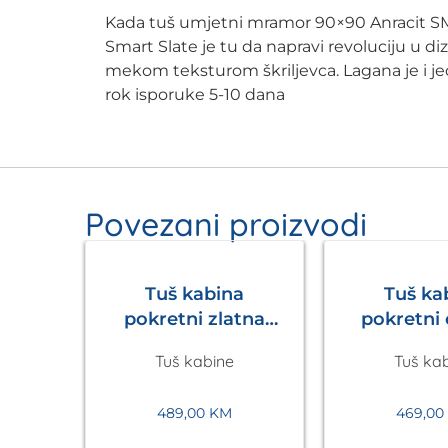
Kada tuš umjetni mramor 90×90 Anracit 
Smart Slate je tu da napravi revoluciju u d
mekom teksturom škriljevca. Lagana je i jedn
rok isporuke 5-10 dana
Povezani proizvodi
Tuš kabina
Tuš ka
pokretni zlatna
pokretni
Walk in
Walk
Tuš kabine
Tuš ka
1200x2200mm
1200x2
Eckle
Eck
489,00
KM
469,0