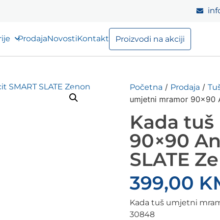
inf
ije
Prodaja
Novosti
Kontakt
Proizvodi na akciji
/
/
Početna
Prodaja
Tuš
umjetni mramor 90×90 
Kada tuš
90×90 An
SLATE Z
399,00
K
Kada tuš umjetni mra
30848