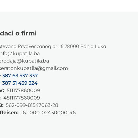
daci o firmi
Stevana Prvovenčanog br. 16 78000 Banja Luka
info@kupatila.ba
prodaja@kupatila.ba
ceratonkupatila@gmail.com
+ 387 63 537 337
+ 387 51 439 324
V:
511177860009
:
4511177860009
B:
562-099-81547063-28
ffeisen:
161-000-02430000-46