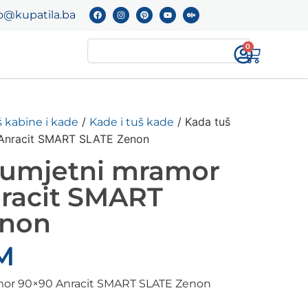
o@kupatila.ba
0
/
/ Kada tuš
 kabine i kade
Kade i tuš kade
Anracit SMART SLATE Zenon
 umjetni mramor
racit SMART
enon
M
mor 90×90 Anracit SMART SLATE Zenon