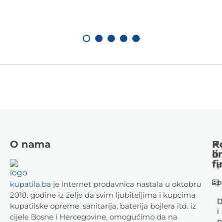
O nama
K
P
li
o
fi
P
P
kupatila.ba
je internet prodavnica nastala u oktobru
2018. godine iz želje da svim ljubiteljima i kupcima
D
kupatilske opreme, sanitarija, baterija bojlera itd. iz
i
cijele Bosne i Hercegovine, omogućimo da na
p