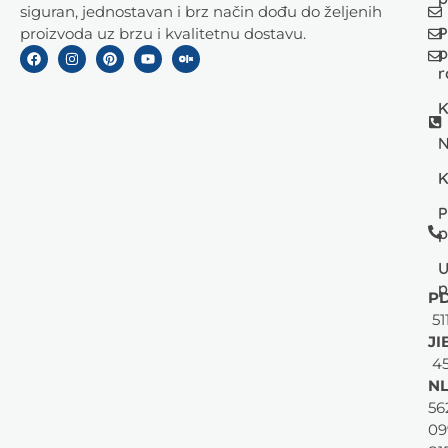
siguran, jednostavan i brz način dođu do željenih
P
proizvoda uz brzu i kvalitetnu dostavu.
p
r
K
N
K
P
p
U
p
PD
51
JI
45
NL
56
09