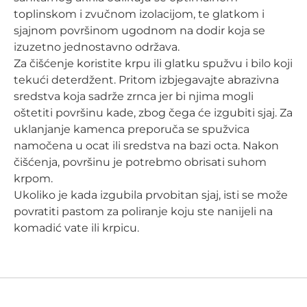
toplinskom i zvučnom izolacijom, te glatkom i
sjajnom površinom ugodnom na dodir koja se
izuzetno jednostavno održava.
Za čišćenje koristite krpu ili glatku spužvu i bilo koji
tekući deterdžent. Pritom izbjegavajte abrazivna
sredstva koja sadrže zrnca jer bi njima mogli
oštetiti površinu kade, zbog čega će izgubiti sjaj. Za
uklanjanje kamenca preporuča se spužvica
namočena u ocat ili sredstva na bazi octa. Nakon
čišćenja, površinu je potrebmo obrisati suhom
krpom.
Ukoliko je kada izgubila prvobitan sjaj, isti se može
povratiti pastom za poliranje koju ste nanijeli na
komadić vate ili krpicu.