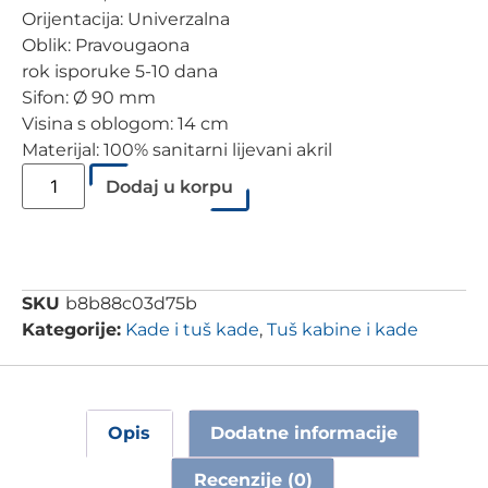
Orijentacija: Univerzalna
Oblik: Pravougaona
rok isporuke 5-10 dana
Sifon: Ø 90 mm
Visina s oblogom: 14 cm
Materijal: 100% sanitarni lijevani akril
Dodaj u korpu
SKU
b8b88c03d75b
Kategorije:
Kade i tuš kade
,
Tuš kabine i kade
Opis
Dodatne informacije
Recenzije (0)