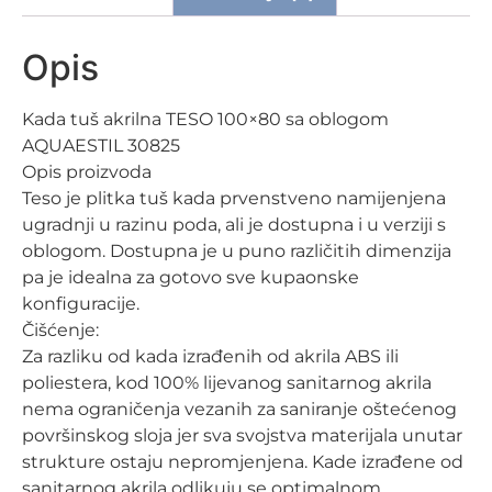
Opis
Kada tuš akrilna TESO 100×80 sa oblogom
AQUAESTIL 30825
Opis proizvoda
Teso je plitka tuš kada prvenstveno namijenjena
ugradnji u razinu poda, ali je dostupna i u verziji s
oblogom. Dostupna je u puno različitih dimenzija
pa je idealna za gotovo sve kupaonske
konfiguracije.
Čišćenje:
Za razliku od kada izrađenih od akrila ABS ili
poliestera, kod 100% lijevanog sanitarnog akrila
nema ograničenja vezanih za saniranje oštećenog
površinskog sloja jer sva svojstva materijala unutar
strukture ostaju nepromjenjena. Kade izrađene od
sanitarnog akrila odlikuju se optimalnom