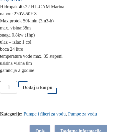
Hidropak 40-22 HL-CAM Marina
napon: 230V-50HZ
Max.protok 50l-min (3m3-h)
max. visina:38m
snaga 0.8kw (1hp)
ulaz – izlaz 1 col
boca 24 litre
temperatura vode max. 35 stepeni
usisina visina 8m
garancija 2 godine
Dodaj u korpu
Kategorije:
Pumpe i filteri za vodu
,
Pumpe za vodu
Opis
Dodatne informacije