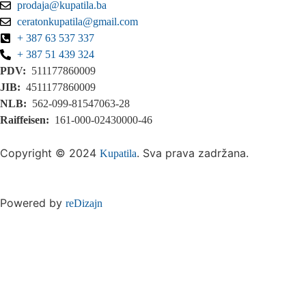
prodaja@kupatila.ba
ceratonkupatila@gmail.com
+ 387 63 537 337
+ 387 51 439 324
PDV:
511177860009
JIB:
4511177860009
NLB:
562-099-81547063-28
Raiffeisen:
161-000-02430000-46
Copyright © 2024
. Sva prava zadržana.
Kupatila
Powered by
reDizajn