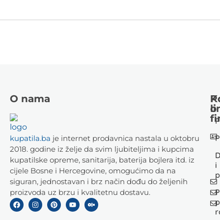
O nama
K
P
li
o
fi
P
P
kupatila.ba
je internet prodavnica nastala u oktobru
2018. godine iz želje da svim ljubiteljima i kupcima
D
kupatilske opreme, sanitarija, baterija bojlera itd. iz
i
cijele Bosne i Hercegovine, omogućimo da na
p
siguran, jednostavan i brz način dođu do željenih
P
proizvoda uz brzu i kvalitetnu dostavu.
p
r