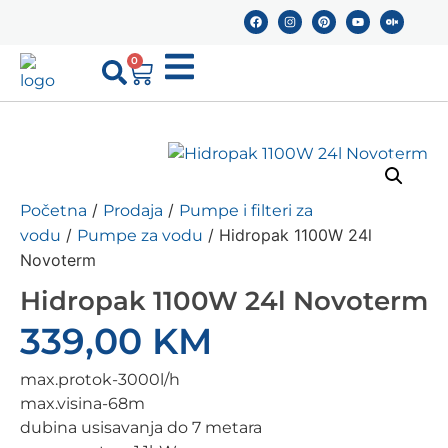
0
/
/
Početna
Prodaja
Pumpe i filteri za
/
/ Hidropak 1100W 24l
vodu
Pumpe za vodu
Novoterm
Hidropak 1100W 24l Novoterm
339,00
KM
max.protok-3000l/h
max.visina-68m
dubina usisavanja do 7 metara