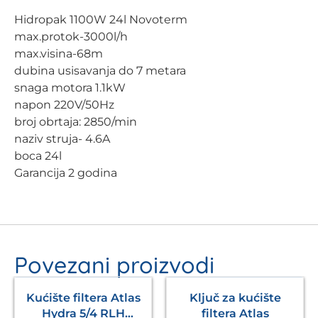
Hidropak 1100W 24l Novoterm
max.protok-3000l/h
max.visina-68m
dubina usisavanja do 7 metara
snaga motora 1.1kW
napon 220V/50Hz
broj obrtaja: 2850/min
naziv struja- 4.6A
boca 24l
Garancija 2 godina
Povezani proizvodi
Kućište filtera Atlas
Ključ za kućište
Hydra 5/4 RLH
filtera Atlas