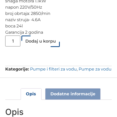
snaga motora 1.1kW
napon 220V/50Hz
broj obrtaja: 2850/min
naziv struja- 4.6A
boca 24l
Garancija 2 godina
Dodaj u korpu
Kategorije:
Pumpe i filteri za vodu
,
Pumpe za vodu
Opis
Dodatne informacije
Opis