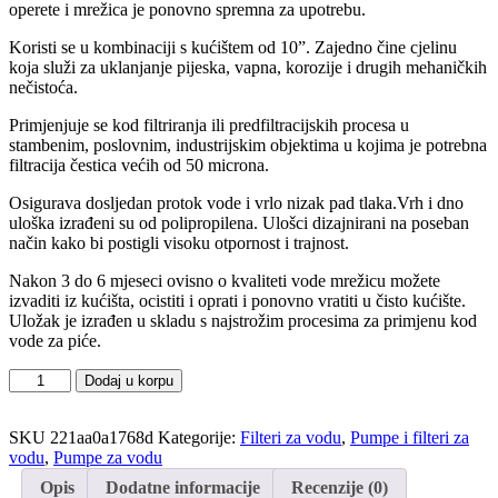
operete i mrežica je ponovno spremna za upotrebu.
Koristi se u kombinaciji s kućištem od 10”. Zajedno čine cjelinu
koja služi za uklanjanje pijeska, vapna, korozije i drugih mehaničkih
nečistoća.
Primjenjuje se kod filtriranja ili predfiltracijskih procesa u
stambenim, poslovnim, industrijskim objektima u kojima je potrebna
filtracija čestica većih od 50 microna.
Osigurava dosljedan protok vode i vrlo nizak pad tlaka.Vrh i dno
uloška izrađeni su od polipropilena. Ulošci dizajnirani na poseban
način kako bi postigli visoku otpornost i trajnost.
Nakon 3 do 6 mjeseci ovisno o kvaliteti vode mrežicu možete
izvaditi iz kućišta, ocistiti i oprati i ponovno vratiti u čisto kućište.
Uložak je izrađen u skladu s najstrožim procesima za primjenu kod
vode za piće.
Filter
Dodaj u korpu
za
uklanjanje
SKU
221aa0a1768d
Kategorije:
Filteri za vodu
,
Pumpe i filteri za
mehaničkih
vodu
,
Pumpe za vodu
nečistoća
(mrežica)
Opis
Dodatne informacije
Recenzije (0)