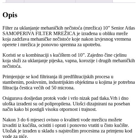
10"
Senior
Atlas
Opis
količina
Filter za uklanjanje mehaničkih nečistoća (mrežica) 10” Senior Atlas
SAMOPERIVA FILTER MREŽICA je izrađena u obliku mreže
koja zadržava mehaničke nečistoće koje nakon izvjesnog vremena
operete i mrežica je ponovno spremna za upotrebu.
Koristi se u kombinaciji s kućištem od 10”. Zajedno čine cjelinu
koja služi za uklanjanje pijeska, vapna, korozije i drugih mehaničkih
nečistoća.
Primjenjuje se kod filtriranja ili predfiltracijskih procesa u
stambenim, poslovnim, industrijskim objektima u kojima je potrebna
filtracija čestica većih od 50 microna.
Osigurava dosljedan protok vode i vrlo nizak pad tlaka.Vrh i dno
uloška izrađeni su od polipropilena. Ulošci dizajnirani na poseban
način kako bi postigli visoku otpornost i trajnost.
Nakon 3 do 6 mjeseci ovisno o kvaliteti vode mrežicu možete
izvaditi iz kućišta, ocistiti i oprati i ponovno vratiti u čisto kućište.
Uložak je izrađen u skladu s najstrožim procesima za primjenu kod
vode za piće.