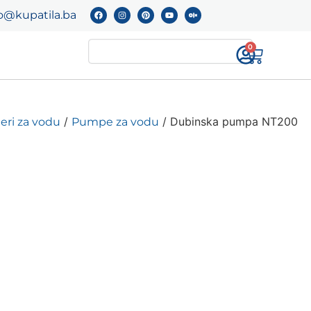
o@kupatila.ba
0
/
/ Dubinska pumpa NT200
teri za vodu
Pumpe za vodu