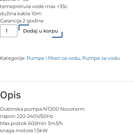
temepretura vode max +35c
dužina kabla 10m
Garancija 2 godine
Dodaj u korpu
Kategorije:
Pumpe i filteri za vodu
,
Pumpe za vodu
Opis
Dubinska pumpa NT200 Novoterm
napon 220-240V/50Hz
Max.protok 60l/min 3m3/h
snaga motora 1.5kW