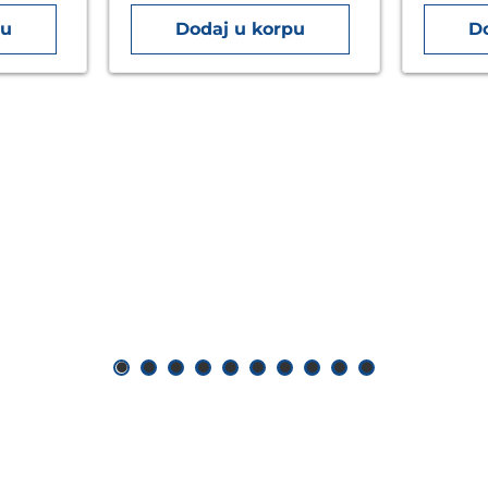
pu
Dodaj u korpu
D