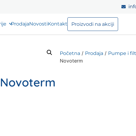
inf
ije
Prodaja
Novosti
Kontakt
Proizvodi na akciji
/
/
Početna
Prodaja
Pumpe i fil
Novoterm
 Novoterm