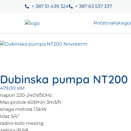
+ 387 51 439 324
+ 387 63 537 337
Početna
Kategor
Dubinska pumpa NT200
479,00
KM
napon 220-240V/50Hz
Max.protok 60l/min 3m3/h
snaga motora 1.5kW
izlaz 5/4”
radno kolo mesing
zaštita IP 68