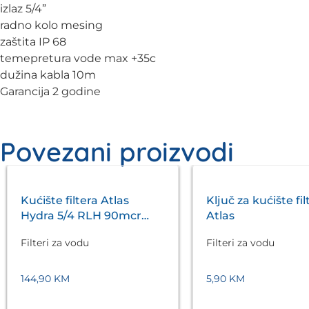
izlaz 5/4”
radno kolo mesing
zaštita IP 68
temepretura vode max +35c
dužina kabla 10m
Garancija 2 godine
Povezani proizvodi
Kućište filtera Atlas
Ključ za kućište fil
Hydra 5/4 RLH 90mcr
Atlas
Atlas
Filteri za vodu
Filteri za vodu
144,90
KM
5,90
KM