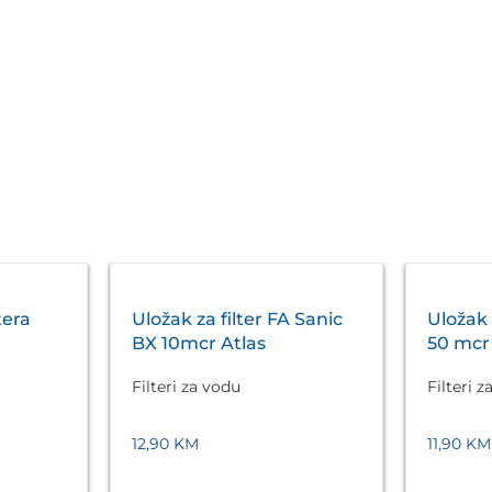
tera
Uložak za filter FA Sanic
Uložak 
BX 10mcr Atlas
50 mcr 
Filteri za vodu
Filteri 
12,90
KM
11,90
KM