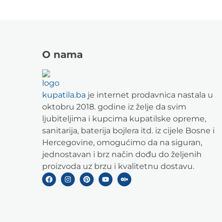
O nama
kupatila.ba
je internet prodavnica nastala u
oktobru 2018. godine iz želje da svim
ljubiteljima i kupcima kupatilske opreme,
sanitarija, baterija bojlera itd. iz cijele Bosne i
Hercegovine, omogućimo da na siguran,
jednostavan i brz način dođu do željenih
proizvoda uz brzu i kvalitetnu dostavu.