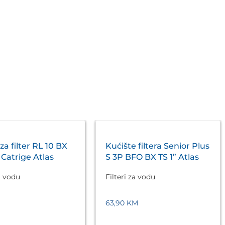
za filter RL 10 BX
Kućište filtera Senior Plus
Catrige Atlas
S 3P BFO BX TS 1” Atlas
za vodu
Filteri za vodu
63,90
KM