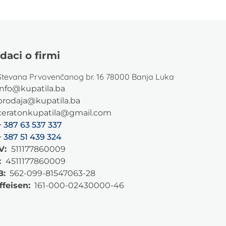
daci o firmi
Stevana Prvovenčanog br. 16 78000 Banja Luka
info@kupatila.ba
prodaja@kupatila.ba
ceratonkupatila@gmail.com
+ 387 63 537 337
+ 387 51 439 324
V:
511177860009
:
4511177860009
B:
562-099-81547063-28
ffeisen:
161-000-02430000-46