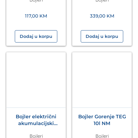
eloSTOR plus 4 kW
VAILLANT
117,00
KM
339,00
KM
Dodaj u korpu
Dodaj u korpu
Bojler električni
Bojler Gorenje TEG
akumulacijski
10l NM
visokomontažni 5L
Bojleri
Bojleri
eloSTOR plus 2 kW