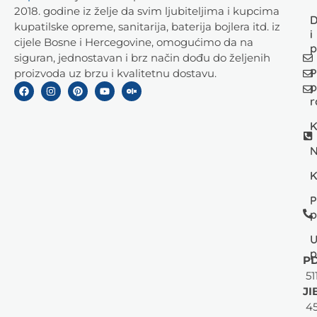
2018. godine iz želje da svim ljubiteljima i kupcima
D
kupatilske opreme, sanitarija, baterija bojlera itd. iz
i
cijele Bosne i Hercegovine, omogućimo da na
p
siguran, jednostavan i brz način dođu do željenih
P
proizvoda uz brzu i kvalitetnu dostavu.
p
r
K
N
K
P
p
U
p
PD
51
JI
45