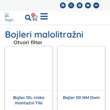
0
Bojleri malolitražni
Otvori filter
Bojler 10L nisko
Bojler 10l NM Dom
montažni Tiki