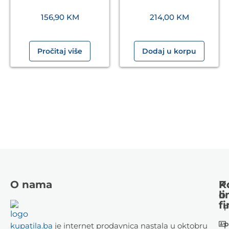
156,90
KM
214,00
KM
Pročitaj više
Dodaj u korpu
O nama
K
P
li
o
fi
P
P
kupatila.ba
je internet prodavnica nastala u oktobru